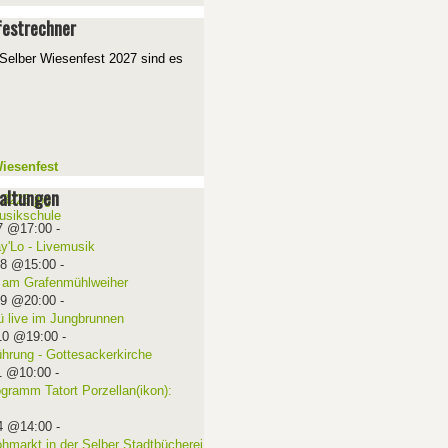
estrechner
Selber Wiesenfest 2027 sind es
iesenfest
altungen
7 @17:00
-
ay'Lo - Livemusik
08 @15:00
-
 am Grafenmühlweiher
09 @20:00
-
ü live im Jungbrunnen
10 @19:00
-
ührung - Gottesackerkirche
1 @10:00
-
ogramm Tatort Porzellan(ikon):
4 @14:00
-
ohmarkt in der Selber Stadtbücherei