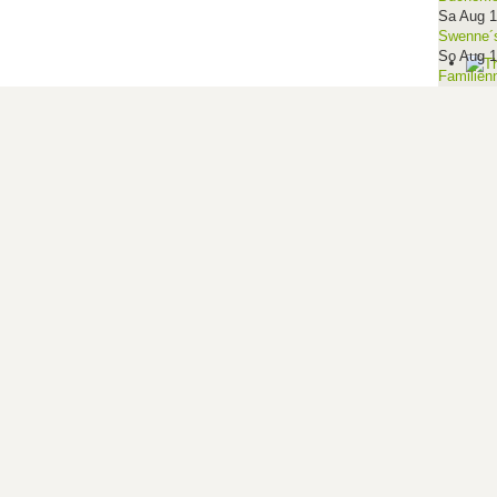
Sa Aug 
Swenne´s
So Aug 
Familien