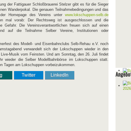
ung der Fattigauer Schloßbrauerei Stelzer gibt es für die Sieger
 einen Wanderpokal. Die genauen Teilnahmebedingungen und das
f der Homepage des Vereins unter
www.lokschuppen-selb.de
hon mal vorab: Der Rechtsweg ist ausgeschlossen und die
ne Gefahr. Die Vereinsverantwortlichen freuen sich auf einen
d auf die Teilnahme Selber Vereine, Institutionen oder
merfest des Modell- und Eisenbahnclubs Selb-Rehau e.V. noch
Samstagabend verwandelt sich der Lokschuppen wieder in den
Live-Musik vom Feinsten. Und am Sonntag, den 26. Juli findet
hr wieder die Selber Modellbahnbörse im Lokschuppen statt.
den Tagen am Lokschuppen vorbeizukommen.
Angebot
ng
Twitter
LinkedIn