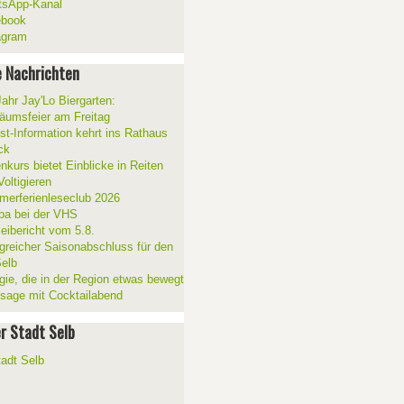
sApp-Kanal
ebook
agram
 Nachrichten
Jahr Jay'Lo Biergarten:
läumsfeier am Freitag
ist-Information kehrt ins Rathaus
ck
nkurs bietet Einblicke in Reiten
oltigieren
erferienleseclub 2026
a bei der VHS
zeibericht vom 5.8.
lgreicher Saisonabschluss für den
elb
gie, die in der Region etwas bewegt
ssage mit Cocktailabend
er Stadt Selb