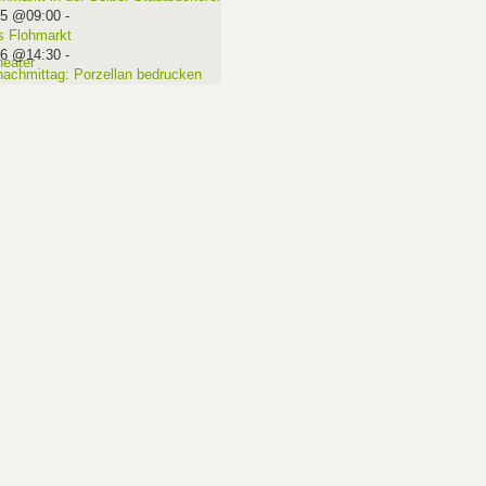
15 @09:00
-
 Flohmarkt
16 @14:30
-
nachmittag: Porzellan bedrucken