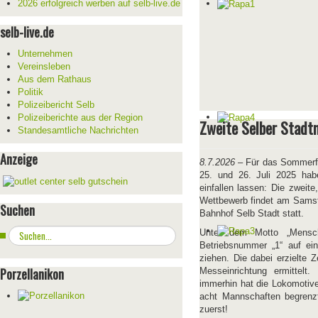
2026 erfolgreich werben auf selb-live.de
selb-live.de
Unternehmen
Vereinsleben
Aus dem Rathaus
Politik
Polizeibericht Selb
Polizeiberichte aus der Region
Zweite Selber Stadt
Standesamtliche Nachrichten
Anzeige
8.7.2026
– Für das Sommerfe
25. und 26. Juli 2025 hab
einfallen lassen: Die zweit
Wettbewerb findet am Samst
Suchen
Bahnhof Selb Stadt statt.
Suchen
Unter dem Motto „Mensch
...
Betriebsnummer „1“ auf ei
ziehen. Die dabei erzielte Z
Porzellanikon
Messeinrichtung ermittelt
immerhin hat die Lokomotive
acht Mannschaften begrenzt
zuerst!