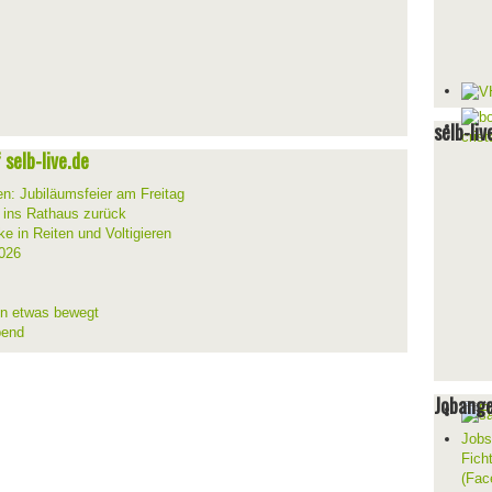
selb-liv
selb-live.de
en: Jubiläumsfeier am Freitag
t ins Rathaus zurück
ke in Reiten und Voltigieren
026
ion etwas bewegt
bend
Jobang
Jobs
Fich
(Fac