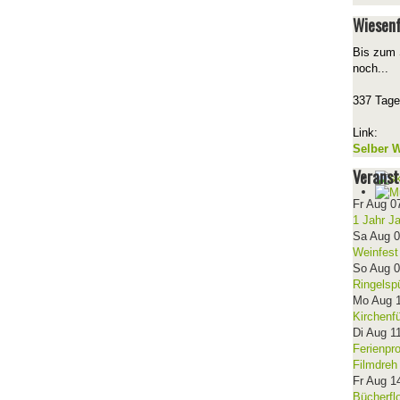
Wiesenf
Bis zum 
noch...
337 Tage
Link:
Selber W
Veranst
Fr Aug 0
1 Jahr J
Sa Aug 
Weinfest
So Aug 
Ringelsp
Mo Aug 
Kirchenf
Di Aug 1
Ferienpr
Filmdreh
Fr Aug 1
Bücherfl