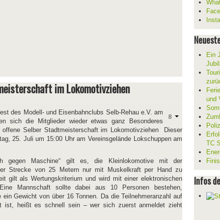
What
Fac
Inst
Neueste
Ein 
Jubi
Tour
zurü
meisterschaft im Lokomotivziehen
Ferie
und V
Somm
st des Modell- und Eisenbahnclubs Selb-Rehau e.V. am
Zumb
en sich die Mitglieder wieder etwas ganz Besonderes
Poli
e, offene Selber Stadtmeisterschaft im Lokomotivziehen Dieser
Erfo
ag, 25. Juli um 15:00 Uhr am Vereinsgelände Lokschuppen am
TC S
Ener
 gegen Maschine“ gilt es, die Kleinlokomotive mit der
Fini
ner Strecke von 25 Metern nur mit Muskelkraft per Hand zu
Infos d
eit gilt als Wertungskriterium und wird mit einer elektronischen
. Eine Mannschaft sollte dabei aus 10 Personen bestehen,
 ein Gewicht von über 16 Tonnen. Da die Teilnehmeranzahl auf
 ist, heißt es schnell sein – wer sich zuerst anmeldet zieht