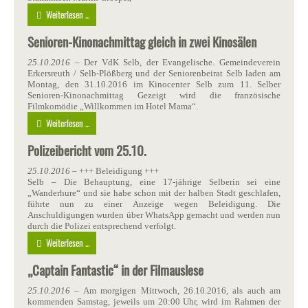
Weiterlesen ...
Senioren-Kinonachmittag gleich in zwei Kinosälen
25.10.2016
– Der VdK Selb, der Evangelische. Gemeindeverein
Erkersreuth / Selb-Plößberg und der Seniorenbeirat Selb laden am
Montag, den 31.10.2016 im Kinocenter Selb zum 11. Selber
Senioren-Kinonachmittag Gezeigt wird die französische
Filmkomödie „Willkommen im Hotel Mama“.
Weiterlesen ...
Polizeibericht vom 25.10.
25.10.2016
– +++ Beleidigung +++
Selb – Die Behauptung, eine 17-jährige Selberin sei eine
„Wanderhure“ und sie habe schon mit der halben Stadt geschlafen,
führte nun zu einer Anzeige wegen Beleidigung. Die
Anschuldigungen wurden über WhatsApp gemacht und werden nun
durch die Polizei entsprechend verfolgt.
Weiterlesen ...
„Captain Fantastic“ in der Filmauslese
25.10.2016
– Am morgigen Mittwoch, 26.10.2016, als auch am
kommenden Samstag, jeweils um 20:00 Uhr, wird im Rahmen der