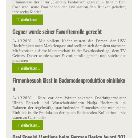
Filmauslese der Film „Captain Fantastic“ gezeigt. – Inhalt: Ben
Cash und seine Frau haben der Zivilisation den Rücken gekehrt,
ihre sechs Kinder
Weiterlesen ...
Gegner wurde seiner Favoritenrolle gerecht
24.10.2016
– Mit vollem Kader reisten die Damen der HSV
Hochfranken nach Marktleugast und stellten sich dort dem nächsten
Mitfavoriten auf die Meisterschaft in der Bezirksoberliga, dem TV
Gefrees. Dieser wurde seiner Favoritenrolle gerecht und spielte die
gesamten
Weiterlesen ...
Firmenbesuch lässt in Bademodenproduktion einblicke
n
24.10.2016
– Kurz vor dem Winter bekamen Oberbürgermeister
Ulrich Pötzsch und Wirtschaftsförderin Nadja Hochmuth im
Rahmen der regelmäßig stattfindenden Firmenbesuche nun einen
Einblick in die Produktion der neuen Bademoden Kollektion – sie
waren zu Gast in der
Weiterlesen ...
Drei Special Mentions beim German Design Award 201