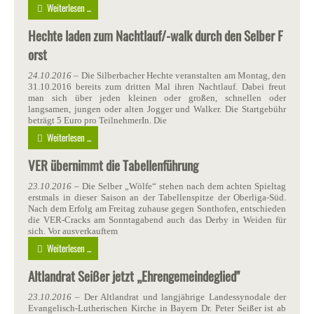
Weiterlesen ...
Hechte laden zum Nachtlauf/-walk durch den Selber F
orst
24.10.2016
– Die Silberbacher Hechte veranstalten am Montag, den
31.10.2016 bereits zum dritten Mal ihren Nachtlauf. Dabei freut
man sich über jeden kleinen oder großen, schnellen oder
langsamen, jungen oder alten Jogger und Walker. Die Startgebühr
beträgt 5 Euro pro TeilnehmerIn. Die
Weiterlesen ...
VER übernimmt die Tabellenführung
23.10.2016
– Die Selber „Wölfe“ stehen nach dem achten Spieltag
erstmals in dieser Saison an der Tabellenspitze der Oberliga-Süd.
Nach dem Erfolg am Freitag zuhause gegen Sonthofen, entschieden
die VER-Cracks am Sonntagabend auch das Derby in Weiden für
sich. Vor ausverkauftem
Weiterlesen ...
Altlandrat Seißer jetzt „Ehrengemeindeglied"
23.10.2016
– Der Altlandrat und langjährige Landessynodale der
Evangelisch-Lutherischen Kirche in Bayern Dr. Peter Seißer ist ab