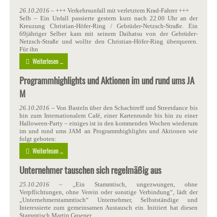
26.10.2016
– +++ Verkehrsunfall mit verletztem Krad-Fahrer +++
Selb – Ein Unfall passierte gestern kurz nach 22.00 Uhr an der
Kreuzung Christian-Höfer-Ring / Gebrüder-Netzsch-Straße. Ein
69jähriger Selber kam mit seinem Daihatsu von der Gebrüder-
Netzsch-Straße und wollte den Christian-Höfer-Ring überqueren.
Für ihn
Weiterlesen ...
Programmhighlights und Aktionen im und rund ums JA
M
26.10.2016
– Von Basteln über den Schachtreff und Streetdance bis
hin zum Internationalem Café, einer Kartenrunde bis hin zu einer
Halloween-Party – einiges ist in den kommenden Wochen wiederum
im und rund ums JAM an Programmhighlights und Aktionen wie
folgt geboten:
Weiterlesen ...
Unternehmer tauschen sich regelmäßig aus
25.10.2016
– „Ein Stammtisch, ungezwungen, ohne
Verpflichtungen, ohne Verein oder sonstige Verbindung“, lädt der
„Unternehmerstammtisch“ Unternehmer, Selbstständige und
Interessierte zum gemeinsamen Austausch ein. Initiiert hat diesen
Stammtisch Martin Groeper,