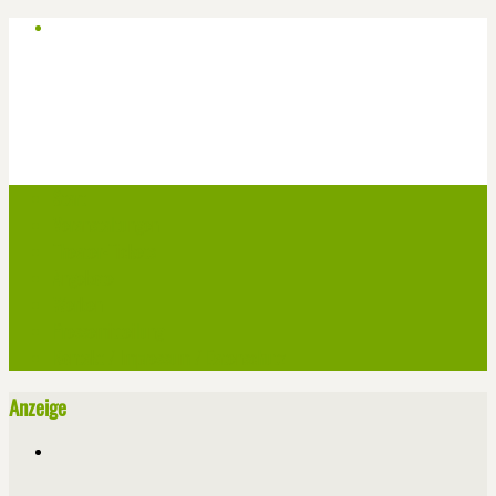
Start
Veranstaltungen
Theater-Tickets
Angebote
Werben
Pressemitteilung
Kontakt / Impressum / Datenschutz
Anzeige