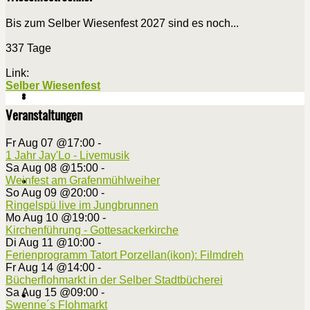
Bis zum Selber Wiesenfest 2027 sind es noch...
337 Tage
Link:
Selber Wiesenfest
Veranstaltungen
Fr Aug 07 @17:00
-
1 Jahr Jay'Lo - Livemusik
Sa Aug 08 @15:00
-
Weinfest am Grafenmühlweiher
So Aug 09 @20:00
-
Ringelspü live im Jungbrunnen
Mo Aug 10 @19:00
-
Kirchenführung - Gottesackerkirche
Di Aug 11 @10:00
-
Ferienprogramm Tatort Porzellan(ikon): Filmdreh
Fr Aug 14 @14:00
-
Bücherflohmarkt in der Selber Stadtbücherei
Sa Aug 15 @09:00
-
Swenne´s Flohmarkt