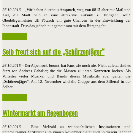
26.10.2016
– „Wir haben durchaus Anspruch, weg von 0815 aber mit Maß und
Ziel, die Stadt Selb in eine attraktive Zukunft zu bringen“, weiß
Oberbürgermeister Uli Pötzsch um gute Chancen in der Entwicklung der
Innenstadt. Dass das jedoch nur gemeinsam mit dem Bürger geht,
Weiterlesen ...
Selb freut sich auf die „Schürzenjäger“
26.10.2016
– Der Alpenrock boomt, hat Fans wie noch nie. Nicht zuletzt sind es
Stars wie Andreas Gabalier, die die Massen zu ihren Konzerten locken. Als
Vorreiter vieler Musiker und Bands dieses Musikstils aber gelten die
„Schürzenjäger“. Am 12. November wird die Gruppe aus dem Zillertal in der
Selber
Weiterlesen ...
Wintermarkt am Regenbogen
26.10.2016
– Eine Vielzahl an weihnachtlichen Inspirationen und
unterhaltsamer Zerstreuung im grauen November bietet auch in diesem Jahr der