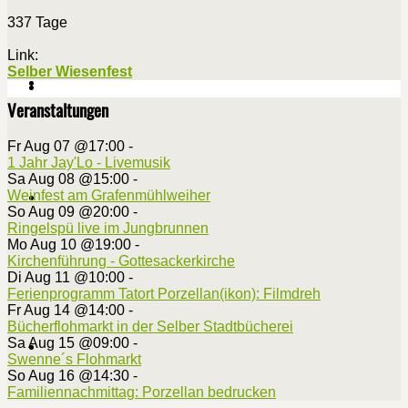
337 Tage
Link:
Selber Wiesenfest
Veranstaltungen
Fr Aug 07 @17:00
-
1 Jahr Jay'Lo - Livemusik
Sa Aug 08 @15:00
-
Weinfest am Grafenmühlweiher
So Aug 09 @20:00
-
Ringelspü live im Jungbrunnen
Mo Aug 10 @19:00
-
Kirchenführung - Gottesackerkirche
Di Aug 11 @10:00
-
Ferienprogramm Tatort Porzellan(ikon): Filmdreh
Fr Aug 14 @14:00
-
Bücherflohmarkt in der Selber Stadtbücherei
Sa Aug 15 @09:00
-
Swenne´s Flohmarkt
So Aug 16 @14:30
-
Familiennachmittag: Porzellan bedrucken