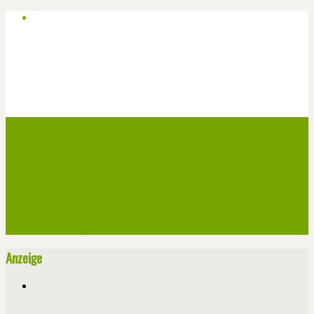
Start
Veranstaltungen
Theater-Tickets
Angebote
Werben
Pressemitteilung
Kontakt / Impressum / Datenschutz
Anzeige