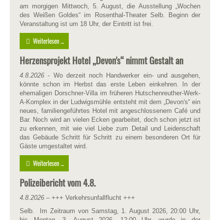
am morgigen Mittwoch, 5. August, die Ausstellung „Wochen
des Weißen Goldes“ im Rosenthal-Theater Selb. Beginn der
Veranstaltung ist um 18 Uhr, der Eintritt ist frei.
Weiterlesen ...
Herzensprojekt Hotel „Devon's“ nimmt Gestalt an
4.8.2026
- Wo derzeit noch Handwerker ein- und ausgehen,
könnte schon im Herbst das erste Leben einkehren. In der
ehemaligen Dorschner-Villa im früheren Hutschenreuther-Werk-
A-Komplex in der Ludwigsmühle entsteht mit dem „Devon's“ ein
neues, familiengeführtes Hotel mit angeschlossenem Café und
Bar. Noch wird an vielen Ecken gearbeitet, doch schon jetzt ist
zu erkennen, mit wie viel Liebe zum Detail und Leidenschaft
das Gebäude Schritt für Schritt zu einem besonderen Ort für
Gäste umgestaltet wird.
Weiterlesen ...
Polizeibericht vom 4.8.
4.8.2026
– +++ Verkehrsunfallflucht +++
Selb. Im Zeitraum von Samstag, 1. August 2026, 20:00 Uhr,
bis Montag, 3. August 2026, 12:00 Uhr, wurde in der