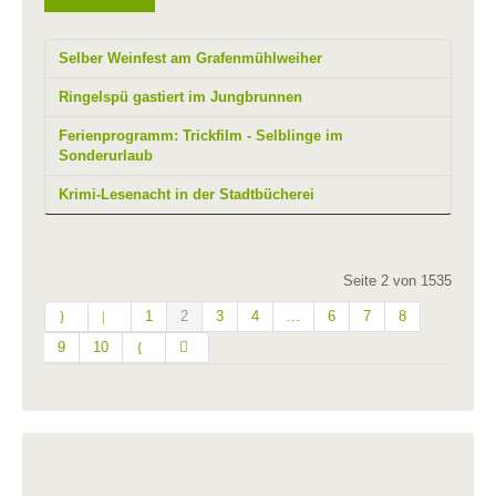
Selber Weinfest am Grafenmühlweiher
Ringelspü gastiert im Jungbrunnen
Ferienprogramm: Trickfilm - Selblinge im
Sonderurlaub
Krimi-Lesenacht in der Stadtbücherei
Seite 2 von 1535
1
2
3
4
...
6
7
8
9
10