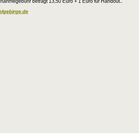
lnahmegebühr beträgt 13,50 Euro + 1 Euro für Handout..
elgebirge.de