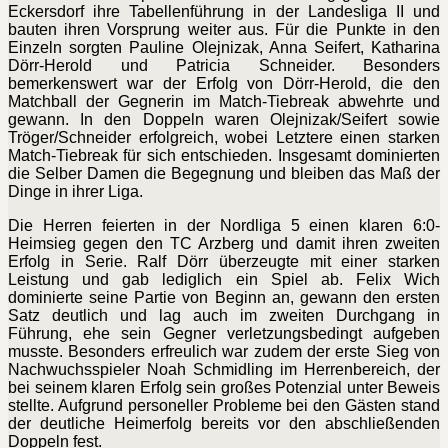
Eckersdorf ihre Tabellenführung in der Landesliga II und
bauten ihren Vorsprung weiter aus. Für die Punkte in den
Einzeln sorgten Pauline Olejnizak, Anna Seifert, Katharina
Dörr-Herold und Patricia Schneider. Besonders
bemerkenswert war der Erfolg von Dörr-Herold, die den
Matchball der Gegnerin im Match-Tiebreak abwehrte und
gewann. In den Doppeln waren Olejnizak/Seifert sowie
Tröger/Schneider erfolgreich, wobei Letztere einen starken
Match-Tiebreak für sich entschieden. Insgesamt dominierten
die Selber Damen die Begegnung und bleiben das Maß der
Dinge in ihrer Liga.
Die Herren feierten in der Nordliga 5 einen klaren 6:0-
Heimsieg gegen den TC Arzberg und damit ihren zweiten
Erfolg in Serie. Ralf Dörr überzeugte mit einer starken
Leistung und gab lediglich ein Spiel ab. Felix Wich
dominierte seine Partie von Beginn an, gewann den ersten
Satz deutlich und lag auch im zweiten Durchgang in
Führung, ehe sein Gegner verletzungsbedingt aufgeben
musste. Besonders erfreulich war zudem der erste Sieg von
Nachwuchsspieler Noah Schmidling im Herrenbereich, der
bei seinem klaren Erfolg sein großes Potenzial unter Beweis
stellte. Aufgrund personeller Probleme bei den Gästen stand
der deutliche Heimerfolg bereits vor den abschließenden
Doppeln fest.