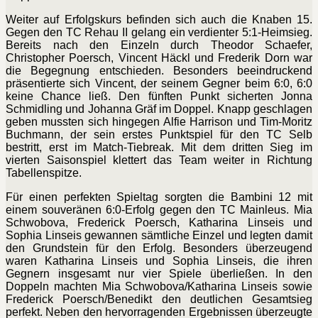
Weiter auf Erfolgskurs befinden sich auch die Knaben 15.
Gegen den TC Rehau II gelang ein verdienter 5:1-Heimsieg.
Bereits nach den Einzeln durch Theodor Schaefer,
Christopher Poersch, Vincent Häckl und Frederik Dorn war
die Begegnung entschieden. Besonders beeindruckend
präsentierte sich Vincent, der seinem Gegner beim 6:0, 6:0
keine Chance ließ. Den fünften Punkt sicherten Jonna
Schmidling und Johanna Gräf im Doppel. Knapp geschlagen
geben mussten sich hingegen Alfie Harrison und Tim-Moritz
Buchmann, der sein erstes Punktspiel für den TC Selb
bestritt, erst im Match-Tiebreak. Mit dem dritten Sieg im
vierten Saisonspiel klettert das Team weiter in Richtung
Tabellenspitze.
Für einen perfekten Spieltag sorgten die Bambini 12 mit
einem souveränen 6:0-Erfolg gegen den TC Mainleus. Mia
Schwobova, Frederick Poersch, Katharina Linseis und
Sophia Linseis gewannen sämtliche Einzel und legten damit
den Grundstein für den Erfolg. Besonders überzeugend
waren Katharina Linseis und Sophia Linseis, die ihren
Gegnern insgesamt nur vier Spiele überließen. In den
Doppeln machten Mia Schwobova/Katharina Linseis sowie
Frederick Poersch/Benedikt den deutlichen Gesamtsieg
perfekt. Neben den hervorragenden Ergebnissen überzeugte