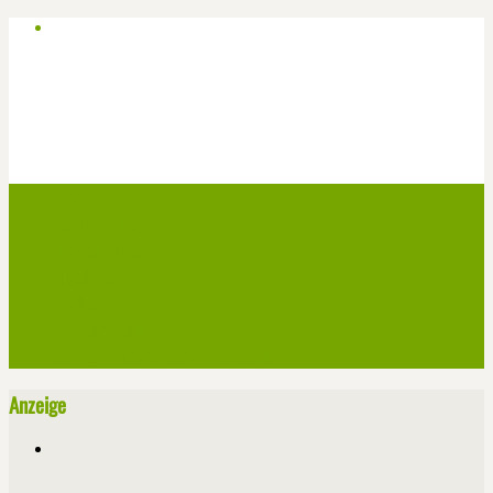
Start
Veranstaltungen
Theater-Tickets
Angebote
Werben
Pressemitteilung
Kontakt / Impressum / Datenschutz
Anzeige