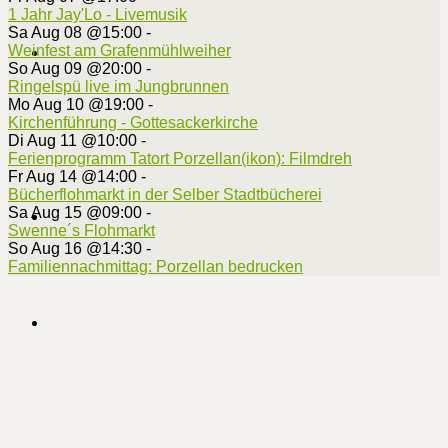
1 Jahr Jay'Lo - Livemusik
Sa Aug 08 @15:00
-
Weinfest am Grafenmühlweiher
So Aug 09 @20:00
-
Ringelspü live im Jungbrunnen
Mo Aug 10 @19:00
-
Kirchenführung - Gottesackerkirche
Di Aug 11 @10:00
-
Ferienprogramm Tatort Porzellan(ikon): Filmdreh
Fr Aug 14 @14:00
-
Bücherflohmarkt in der Selber Stadtbücherei
Sa Aug 15 @09:00
-
Swenne´s Flohmarkt
So Aug 16 @14:30
-
Familiennachmittag: Porzellan bedrucken