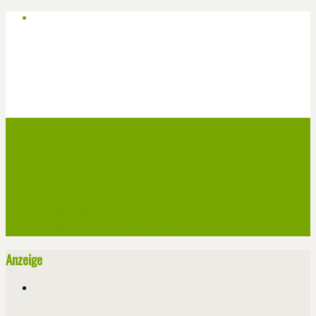
Start
Veranstaltungen
Theater-Tickets
Angebote
Werben
Pressemitteilung
Kontakt / Impressum / Datenschutz
Anzeige