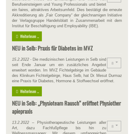
Berufseinsteigern und Young Professionals und bietet
ein faires, attraktives Arbeitsumfeld. Dies bestätigt die erneute
Akkreditierung als „Fair Company“ der gleichnamigen Initiative
der Verlagsgruppe Handelsblatt in Zusammenarbeit mit dem
Institut für Beschäftigung und Employability (IBE).
Weiterlesen ...
NEU in Selb: Praxis für Diabetes im MVZ
15.2.2022
- Die medizinischen Leistungen in Selb sind
seit Ende Januar um ein zusätzliches Angebot
erweitert worden. Im MVZ Fichtelgebirge im Gebäude
des Klinikum Fichtelgebirge, Haus Selb, hat Dr. Mesut Durmaz
eine Praxis für Diabetes, Hormone & Stoffwechsel eröffnet.
Weiterlesen ...
NEU in Selb: „Physioteam Rausch“ eröffnet Physiother
apiepraxis
13.2.2022
– Physiotherapeutische Leistungen aller
Art, dazu Fachfußpflege bis hin zu
Wellnessmassagen: Mit diesem umfangreichen