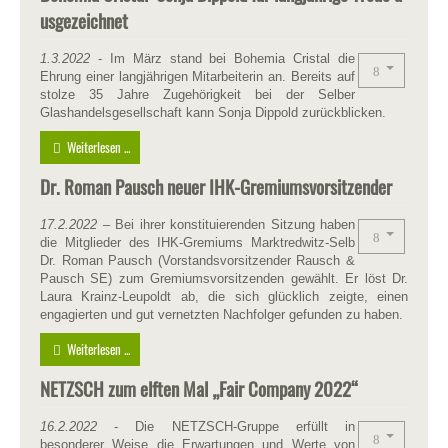
usgezeichnet
1.3.2022
- Im März stand bei Bohemia Cristal die
Ehrung einer langjährigen Mitarbeiterin an. Bereits auf
stolze 35 Jahre Zugehörigkeit bei der Selber
Glashandelsgesellschaft kann Sonja Dippold zurückblicken.
Weiterlesen ...
Dr. Roman Pausch neuer IHK-Gremiumsvorsitzender
17.2.2022
– Bei ihrer konstituierenden Sitzung haben
die Mitglieder des IHK-Gremiums Marktredwitz-Selb
Dr. Roman Pausch (Vorstandsvorsitzender Rausch &
Pausch SE) zum Gremiumsvorsitzenden gewählt. Er löst Dr.
Laura Krainz-Leupoldt ab, die sich glücklich zeigte, einen
engagierten und gut vernetzten Nachfolger gefunden zu haben.
Weiterlesen ...
NETZSCH zum elften Mal „Fair Company 2022“
16.2.2022
- Die NETZSCH-Gruppe erfüllt in
besonderer Weise die Erwartungen und Werte von