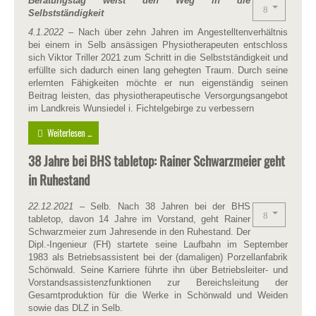
Beratungstag weist den Weg in die
Selbstständigkeit
4.1.2022
– Nach über zehn Jahren im Angestelltenverhältnis
bei einem in Selb ansässigen Physiotherapeuten entschloss
sich Viktor Triller 2021 zum Schritt in die Selbstständigkeit und
erfüllte sich dadurch einen lang gehegten Traum. Durch seine
erlernten Fähigkeiten möchte er nun eigenständig seinen
Beitrag leisten, das physiotherapeutische Versorgungsangebot
im Landkreis Wunsiedel i. Fichtelgebirge zu verbessern
Weiterlesen ...
38 Jahre bei BHS tabletop: Rainer Schwarzmeier geht
in Ruhestand
22.12.2021
– Selb. Nach 38 Jahren bei der BHS
tabletop, davon 14 Jahre im Vorstand, geht Rainer
Schwarzmeier zum Jahresende in den Ruhestand. Der
Dipl.-Ingenieur (FH) startete seine Laufbahn im September
1983 als Betriebsassistent bei der (damaligen) Porzellanfabrik
Schönwald. Seine Karriere führte ihn über Betriebsleiter- und
Vorstandsassistenzfunktionen zur Bereichsleitung der
Gesamtproduktion für die Werke in Schönwald und Weiden
sowie das DLZ in Selb.