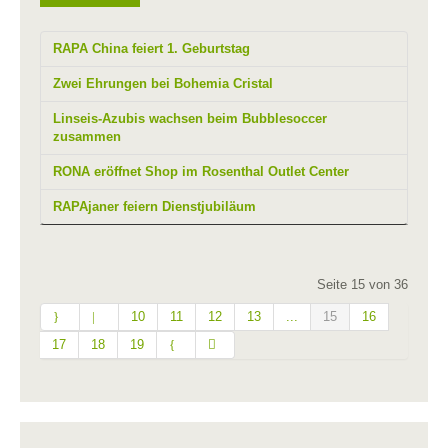
RAPA China feiert 1. Geburtstag
Zwei Ehrungen bei Bohemia Cristal
Linseis-Azubis wachsen beim Bubblesoccer
zusammen
RONA eröffnet Shop im Rosenthal Outlet Center
RAPAjaner feiern Dienstjubiläum
Seite 15 von 36
10
11
12
13
...
15
16
17
18
19