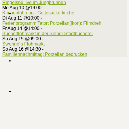
Ringelspü live im Jungbrunnen
Mo Aug 10 @19:00
-
Kirchenführung - Gottesackerkirche
Di Aug 11 @10:00
-
Ferienprogramm Tatort Porzellan(ikon): Filmdreh
Fr Aug 14 @14:00
-
Bücherflohmarkt in der Selber Stadtbücherei
Sa Aug 15 @09:00
-
Swenne´s Flohmarkt
So Aug 16 @14:30
-
Familiennachmittag: Porzellan bedrucken