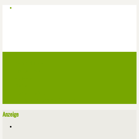
Start
Veranstaltungen
Theater-Tickets
Angebote
Werben
Pressemitteilung
Kontakt / Impressum / Datenschutz
Anzeige