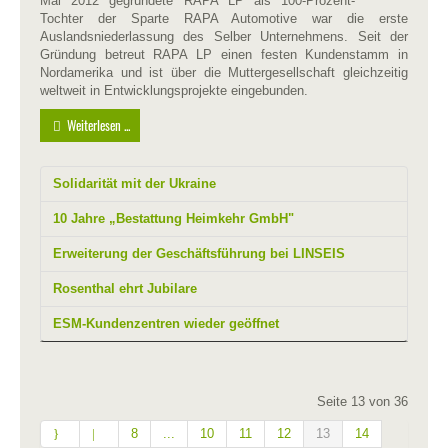
Mai 2012 gegründete RAPA LP als 100-Prozent-
Tochter der Sparte RAPA Automotive war die erste
Auslandsniederlassung des Selber Unternehmens. Seit der
Gründung betreut RAPA LP einen festen Kundenstamm in
Nordamerika und ist über die Muttergesellschaft gleichzeitig
weltweit in Entwicklungsprojekte eingebunden.
Weiterlesen ...
Solidarität mit der Ukraine
10 Jahre „Bestattung Heimkehr GmbH"
Erweiterung der Geschäftsführung bei LINSEIS
Rosenthal ehrt Jubilare
ESM-Kundenzentren wieder geöffnet
Seite 13 von 36
8
...
10
11
12
13
14