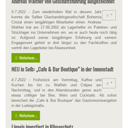
Andreas Walther von Geschäftsführung ausgezeichnet
5.7.2022
- Zum wiederholten Mal in diesem Jahr
konnte die Selber Glashandelsgesellschaft Bohemia
Cristal einen langjährigen Mitarbeiter ehren. Andreas
Walther trat am 17.06.2002 als Lagerhelfer im Paletten- und
Stücklager ins Unternehmen ein, wo er auch heute noch tätig
ist. Aufgrund seiner langjährigen Erfahrung und seinem
Engagement gehört er dort längst zu den Fachkräften und
vertritt den Lagerleiter bei Abwesenheit.
Weiterlesen ...
NEU in Selb: „Cafe & Bar Boutique“ in der Innenstadt
4.7.2022
- Frühstück am Vormittag, Kaffee und
Kuchen bis hin zu Waffeln und Crêpes am
Nachmittag, und in den Abendstunden gerne auch
etwas chilliger bei Bier, Wein und Cocktails. Ab sofort
bereichert die „Cafe & Bar Boutique“ das Gastronomieangebot
in der Ludwigstraße.
Weiterlesen ...
Linseis investiert in Klimaschutz