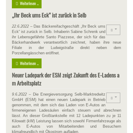
Weiterlesen ...
„Ihr Beck ums Eck“ ist zurück in Selb
22.6.2022
– Das Bäckereifachgeschäft „Ihr Beck ums
Eck“ ist zurück in Selb. Inhaberin Sabine Schrenk und
ihr Lebensgefährte Santo Piazzese, der sich für das
Bäckerhandwerk verantwortlich zeichnet, haben ihre neue
Filiale in der Ludwigstraße direkt neben dem
Porzellangässchen eröffnet.
Weiterlesen ...
Neuer Ladepark der ESM zeigt Zukunft des E-Ladens a
m Arbeitsplatz
9.
6
.2022
– Die Energieversorgung Selb-Marktredwitz
GmbH (ESM) hat einen neuen Ladepark in Betrieb
genommen, mit dem sich das Laden von E-Autos an
firmeneigenen Ladesäulen einfach steuern und abrechnen
lässt. An dieser Großtankstelle mit 12 Ladepunkten zu je 11
Kilowatt (kW) Leistung lassen sich sowohl Firmenfahrzeuge als
auch E-Autos von Mitarbeitenden und Besuchern
klimafreundlich mit Ökostrom aufladen.