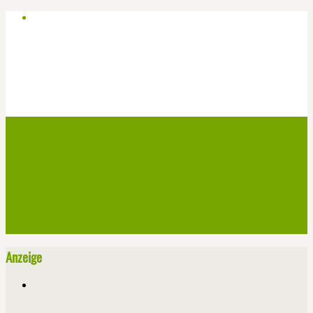
Start
Veranstaltungen
Theater-Tickets
Angebote
Werben
Pressemitteilung
Kontakt / Impressum / Datenschutz
Anzeige