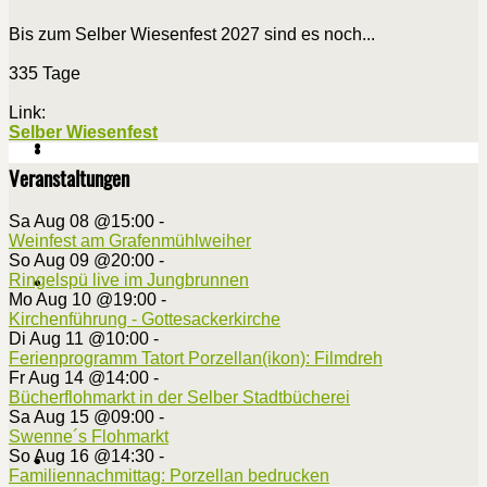
Bis zum Selber Wiesenfest 2027 sind es noch...
335 Tage
Link:
Selber Wiesenfest
Veranstaltungen
Sa Aug 08 @15:00
-
Weinfest am Grafenmühlweiher
So Aug 09 @20:00
-
Ringelspü live im Jungbrunnen
Mo Aug 10 @19:00
-
Kirchenführung - Gottesackerkirche
Di Aug 11 @10:00
-
Ferienprogramm Tatort Porzellan(ikon): Filmdreh
Fr Aug 14 @14:00
-
Bücherflohmarkt in der Selber Stadtbücherei
Sa Aug 15 @09:00
-
Swenne´s Flohmarkt
So Aug 16 @14:30
-
Familiennachmittag: Porzellan bedrucken