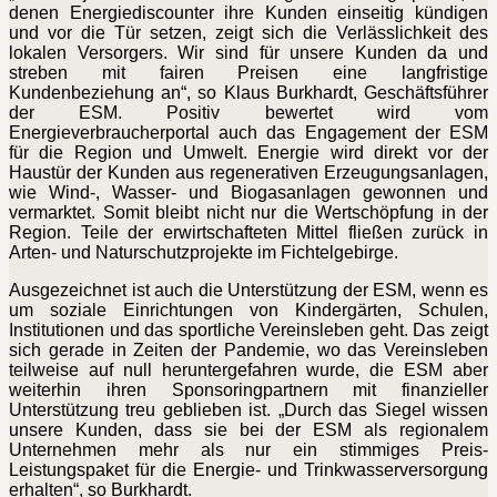
denen Energiediscounter ihre Kunden einseitig kündigen
und vor die Tür setzen, zeigt sich die Verlässlichkeit des
lokalen Versorgers. Wir sind für unsere Kunden da und
streben mit fairen Preisen eine langfristige
Kundenbeziehung an“, so Klaus Burkhardt, Geschäftsführer
der ESM. Positiv bewertet wird vom
Energieverbraucherportal auch das Engagement der ESM
für die Region und Umwelt. Energie wird direkt vor der
Haustür der Kunden aus regenerativen Erzeugungsanlagen,
wie Wind-, Wasser- und Biogasanlagen gewonnen und
vermarktet. Somit bleibt nicht nur die Wertschöpfung in der
Region. Teile der erwirtschafteten Mittel fließen zurück in
Arten- und Naturschutzprojekte im Fichtelgebirge.
Ausgezeichnet ist auch die Unterstützung der ESM, wenn es
um soziale Einrichtungen von Kindergärten, Schulen,
Institutionen und das sportliche Vereinsleben geht. Das zeigt
sich gerade in Zeiten der Pandemie, wo das Vereinsleben
teilweise auf null heruntergefahren wurde, die ESM aber
weiterhin ihren Sponsoringpartnern mit finanzieller
Unterstützung treu geblieben ist. „Durch das Siegel wissen
unsere Kunden, dass sie bei der ESM als regionalem
Unternehmen mehr als nur ein stimmiges Preis-
Leistungspaket für die Energie- und Trinkwasserversorgung
erhalten“, so Burkhardt.