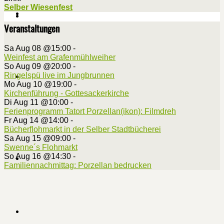
Selber Wiesenfest
Veranstaltungen
Sa Aug 08 @15:00
-
Weinfest am Grafenmühlweiher
So Aug 09 @20:00
-
Ringelspü live im Jungbrunnen
Mo Aug 10 @19:00
-
Kirchenführung - Gottesackerkirche
Di Aug 11 @10:00
-
Ferienprogramm Tatort Porzellan(ikon): Filmdreh
Fr Aug 14 @14:00
-
Bücherflohmarkt in der Selber Stadtbücherei
Sa Aug 15 @09:00
-
Swenne´s Flohmarkt
So Aug 16 @14:30
-
Familiennachmittag: Porzellan bedrucken