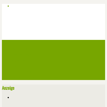
Start
Veranstaltungen
Theater-Tickets
Angebote
Werben
Pressemitteilung
Kontakt / Impressum / Datenschutz
Anzeige