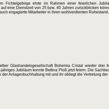
m Fichtelgebirge ehrte im Rahmen einer feierlichen Jubila
ie auf eine Dienstzeit von 25 bzw. 40 Jahren zurückblicken könn
auch engagierte Mitarbeiter in ihren wohlverdienten Ruhestand.
er Glashandelsgesellschaft Bohemia Cristal wieder drei Mita
ähriges Jubiläum konnte Bettina Ploß jetzt feiern. Die Sachbear
in der Anlagenbuchhaltung mit und ihr obliegt die Vertretung de