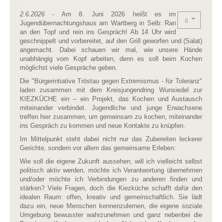
2.6.2026
- Am 8. Juni 2026 heißt es im
Jugendübernachtungshaus am Wartberg in Selb: Ran
an den Topf und rein ins Gespräch! Ab 14 Uhr wird
geschnippelt und vorbereitet, auf den Grill geworfen und (Salat)
angemacht. Dabei schauen wir mal, wie unsere Hände
unabhängig vom Kopf arbeiten, denn es soll beim Kochen
möglichst viele Gespräche geben.
Die "Bürgerintiative Tröstau gegen Extremismus - für Toleranz"
laden zusammen mit dem Kreisjungendring Wunsiedel zur
KIEZKÜCHE ein – ein Projekt, das Kochen und Austausch
miteinander verbindet. Jugendliche und junge Erwachsene
treffen hier zusammen, um gemeinsam zu kochen, miteinander
ins Gespräch zu kommen und neue Kontakte zu knüpfen.
Im Mittelpunkt steht dabei nicht nur das Zubereiten leckerer
Gerichte, sondern vor allem das gemeinsame Erleben:
Wie soll die eigene Zukunft aussehen, will ich vielleicht selbst
politisch aktiv werden, möchte ich Verantwortung übernehmen
und/oder möchte ich Verbindungen zu anderen finden und
stärken? Viele Fragen, doch die Kiezküche schafft dafür den
idealen Raum: offen, kreativ und gemeinschaftlich. Sie lädt
dazu ein, neue Menschen kennenzulernen, die eigene soziale
Umgebung bewusster wahrzunehmen und ganz nebenbei die