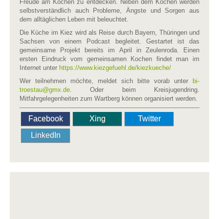
Freude am Kochen zu entdecken. Neben dem Kochen werden
selbstverständlich auch Probleme, Ängste und Sorgen aus
dem alltäglichen Leben mit beleuchtet.
Die Küche im Kiez wird als Reise durch Bayern, Thüringen und
Sachsen von einem Podcast begleitet. Gestartet ist das
gemeinsame Projekt bereits im April in Zeulenroda. Einen
ersten Eindruck vom gemeinsamen Kochen findet man im
Internet unter
https://www.kiezgefuehl.de/kiezkueche/
Wer teilnehmen möchte, meldet sich bitte vorab unter
bi-
troestau​
@
​gmx.de
. Oder beim Kreisjugendring.
Mitfahrgelegenheiten zum Wartberg können organisiert werden.
Facebook
Xing
Twitter
LinkedIn