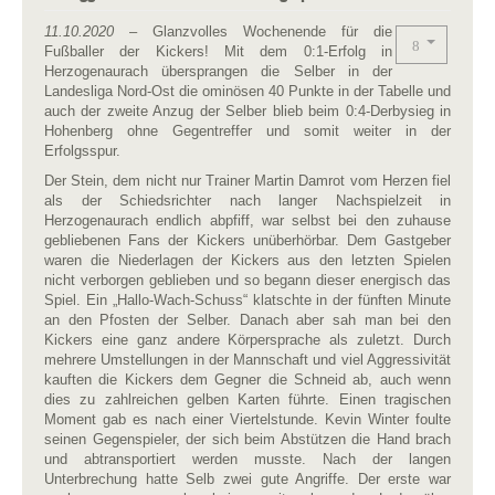
11.10.2020
– Glanzvolles Wochenende für die
Fußballer der Kickers! Mit dem 0:1-Erfolg in
Herzogenaurach übersprangen die Selber in der
Landesliga Nord-Ost die ominösen 40 Punkte in der Tabelle und
auch der zweite Anzug der Selber blieb beim 0:4-Derbysieg in
Hohenberg ohne Gegentreffer und somit weiter in der
Erfolgsspur.
Der Stein, dem nicht nur Trainer Martin Damrot vom Herzen fiel
als der Schiedsrichter nach langer Nachspielzeit in
Herzogenaurach endlich abpfiff, war selbst bei den zuhause
gebliebenen Fans der Kickers unüberhörbar. Dem Gastgeber
waren die Niederlagen der Kickers aus den letzten Spielen
nicht verborgen geblieben und so begann dieser energisch das
Spiel. Ein „Hallo-Wach-Schuss“ klatschte in der fünften Minute
an den Pfosten der Selber. Danach aber sah man bei den
Kickers eine ganz andere Körpersprache als zuletzt. Durch
mehrere Umstellungen in der Mannschaft und viel Aggressivität
kauften die Kickers dem Gegner die Schneid ab, auch wenn
dies zu zahlreichen gelben Karten führte. Einen tragischen
Moment gab es nach einer Viertelstunde. Kevin Winter foulte
seinen Gegenspieler, der sich beim Abstützen die Hand brach
und abtransportiert werden musste. Nach der langen
Unterbrechung hatte Selb zwei gute Angriffe. Der erste war