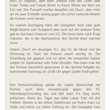
noch zu ungenau, aber beim zweiten kam das Leder über
Erdac Tonka und Fabian Bösel zu Kevin Winter der flach ins
Eck traf. Die Pumaelf machte daraufhin viel Druck, aber mehr
als ein paar Eckbälle sprang gegen die sicher stehende Abwehr
der Kickers nicht heraus.
Im zweiten Durchgang hatte der Gastgeber noch zwei gute
Möglichkeiten zum Ausgleich aber auch auf der anderen Seite
gab es durchaus Chancen zum 0:2. Die beste hatte noch Eralp
Caliskan, der in der Nachspielzeit den Deckel drauf machen
muss.
Unterm Strich ein dreckiges 0:1, das für die Moral und die
Stimmung im Team der Kickers enorm wichtig ist. Die
Einstellung hat gepasst und vor allem die verwarnten Spieler
zeigten im Spielverlauf sehr hohe Disziplin. Nun kann man bei
den Kickers wesentlich gelassener in die nächste Aufgabe am
kommenden Samstag um 14.00 Uhr gegen Quelle Fürth gehen.
Ihre Vormachtstellung spielte die zweite Mannschaft der
Kickers auch beim Auswärtsspiel gegen den FC
Hohenberg/Schirnding aus und ließ beim 0:4 Sieg nichts
anbrennen. Mann des Tages war dabei Lukas Pelz mit drei
Treffern. Bereits in der dritten Spielminute war Kerim Araci zur
Stelle und netzte zur frühen Führung ein. Der Gastgeber kam