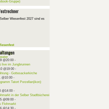
ebook-Gruppe)
estrechner
Selber Wiesenfest 2027 sind es
iesenfest
altungen
09 @20:00
-
ü live im Jungbrunnen
10 @19:00
-
ührung - Gottesackerkirche
1 @10:00
-
ogramm Tatort Porzellan(ikon):
4 @14:00
-
ohmarkt in der Selber Stadtbücherei
15 @09:00
-
 Flohmarkt
16 @14:30
-