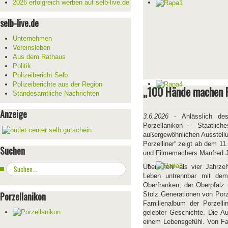
2026 erfolgreich werben auf selb-live.de
selb-live.de
Unternehmen
Vereinsleben
Aus dem Rathaus
Politik
Polizeibericht Selb
Polizeiberichte aus der Region
„100 Hände machen Po
Standesamtliche Nachrichten
Anzeige
3.6.2026
- Anlässlich des
Porzellanikon – Staatlic
außergewöhnlichen Ausstell
Porzelliner“ zeigt ab dem 11
Suchen
und Filmemachers Manfred J
Suchen
Über mehr als vier Jahrzeh
...
Leben untrennbar mit dem 
Oberfranken, der Oberpfalz
Porzellanikon
Stolz Generationen von Porz
Familienalbum der Porzelli
gelebter Geschichte. Die A
einem Lebensgefühl. Von Fa