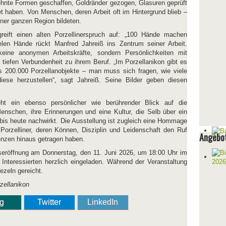
hnte Formen geschaffen, Goldränder gezogen, Glasuren geprüft
et haben. Von Menschen, deren Arbeit oft im Hintergrund blieb –
ner ganzen Region bildeten.
greift einen alten Porzellinerspruch auf: „100 Hände machen
elen Hände rückt Manfred Jahreiß ins Zentrum seiner Arbeit.
keine anonymen Arbeitskräfte, sondern Persönlichkeiten mit
 tiefen Verbundenheit zu ihrem Beruf. „Im Porzellanikon gibt es
s 200.000 Porzellanobjekte – man muss sich fragen, wie viele
ese herzustellen“, sagt Jahreiß. Seine Bilder geben diesen
eht ein ebenso persönlicher wie berührender Blick auf die
Menschen, ihre Erinnerungen und eine Kultur, die Selb über ein
 bis heute nachwirkt. Die Ausstellung ist zugleich eine Hommage
 Porzelliner, deren Können, Disziplin und Leidenschaft den Ruf
Angebot
renzen hinaus getragen haben.
gseröffnung am Donnerstag, den 11. Juni 2026, um 18:00 Uhr im
e Interessierten herzlich eingeladen. Während der Veranstaltung
ezeln gereicht.
rzellanikon
ng
Twitter
LinkedIn