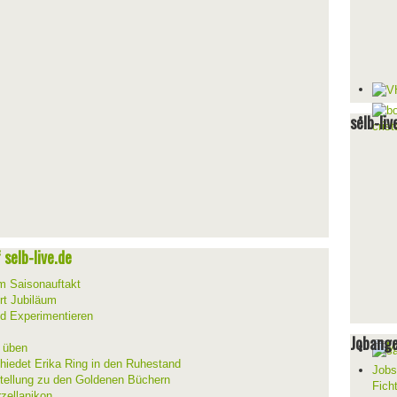
selb-liv
selb-live.de
um Saisonauftakt
rt Jubiläum
d Experimentieren
Jobang
d üben
hiedet Erika Ring in den Ruhestand
Jobs
stellung zu den Goldenen Büchern
Fich
zellanikon