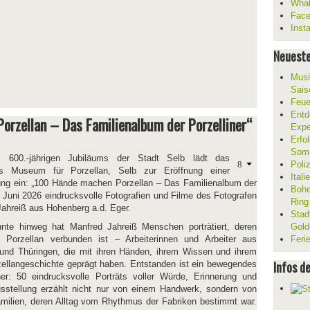
What
Fac
Inst
Neueste
Musi
Sais
Feue
Entd
rzellan – Das Familienalbum der Porzelliner“
Expe
Erfol
Som
 600.-jährigen Jubiläums der Stadt Selb lädt das
Poli
hes Museum für Porzellan, Selb zur Eröffnung einer
Ital
ung ein: „100 Hände machen Porzellan – Das Familienalbum der
Bohe
. Juni 2026 eindrucksvolle Fotografien und Filme des Fotografen
Ring
ahreiß aus Hohenberg a.d. Eger.
Stad
nte hinweg hat Manfred Jahreiß Menschen porträtiert, deren
Gold
Porzellan verbunden ist – Arbeiterinnen und Arbeiter aus
Feri
 und Thüringen, die mit ihren Händen, ihrem Wissen und ihrem
Infos d
ellangeschichte geprägt haben. Entstanden ist ein bewegendes
ner: 50 eindrucksvolle Porträts voller Würde, Erinnerung und
usstellung erzählt nicht nur von einem Handwerk, sondern von
milien, deren Alltag vom Rhythmus der Fabriken bestimmt war.