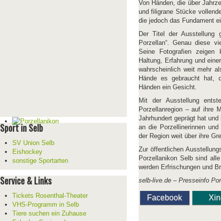
Von Händen, die über Jahrze
und filigrane Stücke vollend
die jedoch das Fundament ei
Der Titel der Ausstellung 
Porzellan“. Genau diese vi
Seine Fotografien zeigen 
Haltung, Erfahrung und einer
wahrscheinlich weit mehr al
Hände es gebraucht hat, di
Händen ein Gesicht.
Mit der Ausstellung entst
Porzellanregion – auf ihre 
Jahrhundert geprägt hat und
Sport in Selb
an die Porzellinerinnen und
der Region weit über ihre G
SV Union Selb
Zur öffentlichen Ausstellun
Eishockey
Porzellanikon Selb sind all
sonstige Sportarten
werden Erfrischungen und Br
Service & Links
selb-live.de – Presseinfo Po
Tickets Rosenthal-Theater
Facebook
Xi
VHS-Programm in Selb
Tiere suchen ein Zuhause