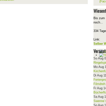
(Fac
Wiesenf
Bis zum 
noch...
334 Tage
Link:
Selber W
Veranst
So Aug 
Ringelsp
Mo Aug 
Kirchenf
Di Aug 1
Ferienpr
Filmdreh
Fr Aug 1
Bücherfl
Sa Aug 
Swenne´s
So Aug 