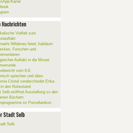
sApp-Kanal
ebook
agram
 Nachrichten
kalische Vielfalt zum
onauftakt
rwehr Wildenau feiert Jubiläum
ecken, Forschen und
rimentieren
greicher Auftakt in die Mixed-
merrunde
zeibericht vom 8.8.
ienisch sprechen und üben
mia Cristal verabschiedet Erika
 in den Ruhestand
t Selb eröffnet Ausstellung zu den
enen Büchern
enprogramme im Porzellanikon
er Stadt Selb