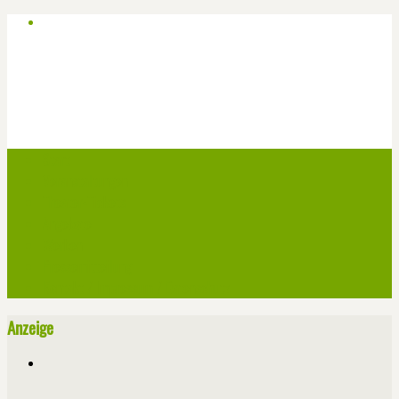
Start
Veranstaltungen
Theater-Tickets
Angebote
Werben
Pressemitteilung
Kontakt / Impressum / Datenschutz
Anzeige