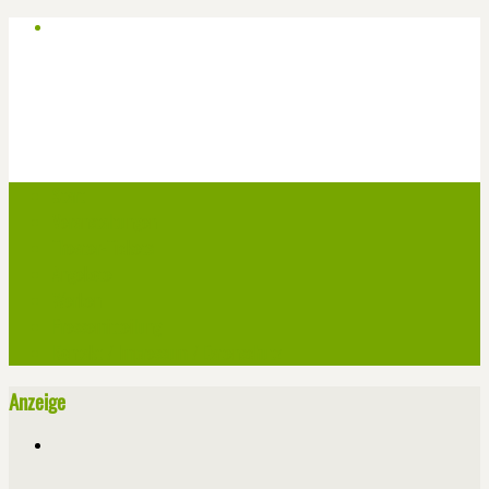
Start
Veranstaltungen
Theater-Tickets
Angebote
Werben
Pressemitteilung
Kontakt / Impressum / Datenschutz
Anzeige