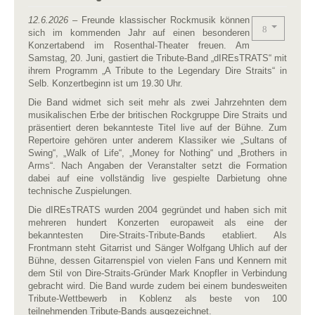
12.6.2026
– Freunde klassischer Rockmusik können
sich im kommenden Jahr auf einen besonderen
Konzertabend im Rosenthal-Theater freuen. Am
Samstag, 20. Juni, gastiert die Tribute-Band „dIREsTRATS“ mit
ihrem Programm „A Tribute to the Legendary Dire Straits“ in
Selb. Konzertbeginn ist um 19.30 Uhr.
Die Band widmet sich seit mehr als zwei Jahrzehnten dem
musikalischen Erbe der britischen Rockgruppe Dire Straits und
präsentiert deren bekannteste Titel live auf der Bühne. Zum
Repertoire gehören unter anderem Klassiker wie „Sultans of
Swing“, „Walk of Life“, „Money for Nothing“ und „Brothers in
Arms“. Nach Angaben der Veranstalter setzt die Formation
dabei auf eine vollständig live gespielte Darbietung ohne
technische Zuspielungen.
Die dIREsTRATS wurden 2004 gegründet und haben sich mit
mehreren hundert Konzerten europaweit als eine der
bekanntesten Dire-Straits-Tribute-Bands etabliert. Als
Frontmann steht Gitarrist und Sänger Wolfgang Uhlich auf der
Bühne, dessen Gitarrenspiel von vielen Fans und Kennern mit
dem Stil von Dire-Straits-Gründer Mark Knopfler in Verbindung
gebracht wird. Die Band wurde zudem bei einem bundesweiten
Tribute-Wettbewerb in Koblenz als beste von 100
teilnehmenden Tribute-Bands ausgezeichnet.