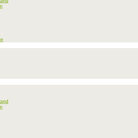
tand
rn
he
tand
rn