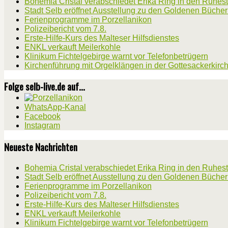
Bohemia Cristal verabschiedet Erika Ring in den Ruhes
Stadt Selb eröffnet Ausstellung zu den Goldenen Büche
Ferienprogramme im Porzellanikon
Polizeibericht vom 7.8.
Erste-Hilfe-Kurs des Malteser Hilfsdienstes
ENKL verkauft Meilerkohle
Klinikum Fichtelgebirge warnt vor Telefonbetrügern
Kirchenführung mit Orgelklängen in der Gottesackerkirc
Folge selb-live.de auf...
WhatsApp-Kanal
Facebook
Instagram
Neueste Nachrichten
Bohemia Cristal verabschiedet Erika Ring in den Ruhes
Stadt Selb eröffnet Ausstellung zu den Goldenen Büche
Ferienprogramme im Porzellanikon
Polizeibericht vom 7.8.
Erste-Hilfe-Kurs des Malteser Hilfsdienstes
ENKL verkauft Meilerkohle
Klinikum Fichtelgebirge warnt vor Telefonbetrügern