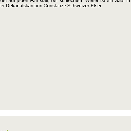
 auf jeden Fall statt, bei schlechtem Wetter ist ein Saal im 
 der Dekanatskantorin Constanze Schweizer-Elser.