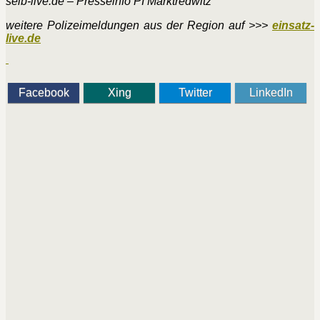
selb-live.de – Presseinfo PI Marktredwitz
weitere Polizeimeldungen aus der Region auf >>>
einsatz-
live.de
Facebook
Xing
Twitter
LinkedIn