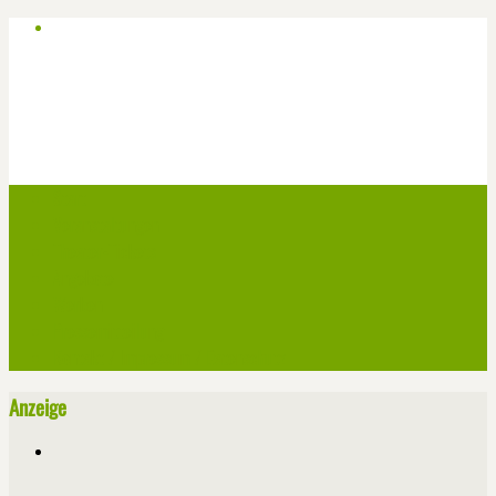
Start
Veranstaltungen
Theater-Tickets
Angebote
Werben
Pressemitteilung
Kontakt / Impressum / Datenschutz
Anzeige