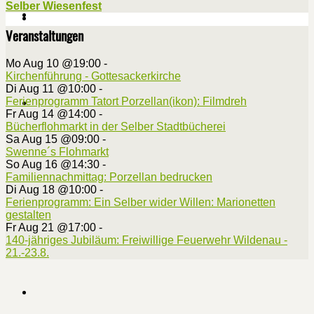
Selber Wiesenfest
Veranstaltungen
Mo Aug 10 @19:00
-
Kirchenführung - Gottesackerkirche
Di Aug 11 @10:00
-
Ferienprogramm Tatort Porzellan(ikon): Filmdreh
Fr Aug 14 @14:00
-
Bücherflohmarkt in der Selber Stadtbücherei
Sa Aug 15 @09:00
-
Swenne´s Flohmarkt
So Aug 16 @14:30
-
Familiennachmittag: Porzellan bedrucken
Di Aug 18 @10:00
-
Ferienprogramm: Ein Selber wider Willen: Marionetten
gestalten
Fr Aug 21 @17:00
-
140-jähriges Jubiläum: Freiwillige Feuerwehr Wildenau -
21.-23.8.