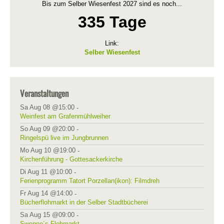
Bis zum Selber Wiesenfest 2027 sind es noch...
335 Tage
Link:
Selber Wiesenfest
Veranstaltungen
Sa Aug 08 @15:00
-
Weinfest am Grafenmühlweiher
So Aug 09 @20:00
-
Ringelspü live im Jungbrunnen
Mo Aug 10 @19:00
-
Kirchenführung - Gottesackerkirche
Di Aug 11 @10:00
-
Ferienprogramm Tatort Porzellan(ikon): Filmdreh
Fr Aug 14 @14:00
-
Bücherflohmarkt in der Selber Stadtbücherei
Sa Aug 15 @09:00
-
Swenne´s Flohmarkt