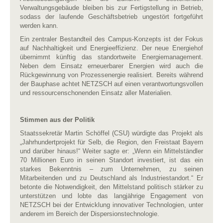
Verwaltungsgebäude bleiben bis zur Fertigstellung in Betrieb,
sodass der laufende Geschäftsbetrieb ungestört fortgeführt
werden kann.
Ein zentraler Bestandteil des Campus-Konzepts ist der Fokus
auf Nachhaltigkeit und Energieeffizienz. Der neue Energiehof
übernimmt künftig das standortweite Energiemanagement.
Neben dem Einsatz erneuerbarer Energien wird auch die
Rückgewinnung von Prozessenergie realisiert. Bereits während
der Bauphase achtet NETZSCH auf einen verantwortungsvollen
und ressourcenschonenden Einsatz aller Materialien.
Stimmen aus der Politik
Staatssekretär Martin Schöffel (CSU) würdigte das Projekt als
„Jahrhundertprojekt für Selb, die Region, den Freistaat Bayern
und darüber hinaus!“ Weiter sagte er: „Wenn ein Mittelständler
70 Millionen Euro in seinen Standort investiert, ist das ein
starkes Bekenntnis – zum Unternehmen, zu seinen
Mitarbeitenden und zu Deutschland als Industriestandort.“ Er
betonte die Notwendigkeit, den Mittelstand politisch stärker zu
unterstützen und lobte das langjährige Engagement von
NETZSCH bei der Entwicklung innovativer Technologien, unter
anderem im Bereich der Dispersionstechnologie.