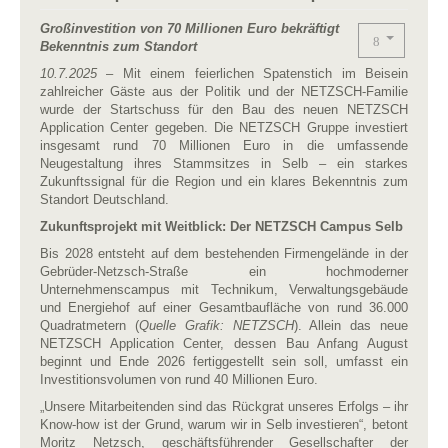
Großinvestition von 70 Millionen Euro bekräftigt
Bekenntnis zum Standort
10.7.2025
– Mit einem feierlichen Spatenstich im Beisein
zahlreicher Gäste aus der Politik und der NETZSCH-Familie
wurde der Startschuss für den Bau des neuen NETZSCH
Application Center gegeben. Die NETZSCH Gruppe investiert
insgesamt rund 70 Millionen Euro in die umfassende
Neugestaltung ihres Stammsitzes in Selb – ein starkes
Zukunftssignal für die Region und ein klares Bekenntnis zum
Standort Deutschland.
Zukunftsprojekt mit Weitblick: Der NETZSCH Campus Selb
Bis 2028 entsteht auf dem bestehenden Firmengelände in der
Gebrüder-Netzsch-Straße ein hochmoderner
Unternehmenscampus mit Technikum, Verwaltungsgebäude
und Energiehof auf einer Gesamtbaufläche von rund 36.000
Quadratmetern (
Quelle Grafik: NETZSCH
). Allein das neue
NETZSCH Application Center, dessen Bau Anfang August
beginnt und Ende 2026 fertiggestellt sein soll, umfasst ein
Investitionsvolumen von rund 40 Millionen Euro.
„Unsere Mitarbeitenden sind das Rückgrat unseres Erfolgs – ihr
Know-how ist der Grund, warum wir in Selb investieren“, betont
Moritz Netzsch, geschäftsführender Gesellschafter der