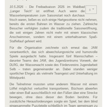
10.5.2026
- Die Freibadsaison 2026 im Waldbad
„Langer Teich“ ist eröffnet. Auch wenn die
Wassertemperaturen zum Saisonstart noch durchaus
frisch waren, ließen es sich einige Hartgesottene nicht nehmen,
bereits die ersten Bahnen im Wasser zu ziehen. Zahlreiche
Besucher verfolgten zudem die traditionelle Saisoneröffnung,
die seit einigen Jahren nicht mehr mit einem klassischen
Anschwimmen, sondern mit einem unterhaltsamen Spaß-
Staffellauf gefeiert wird.
Für die Organisation zeichnete sich erneut das JAM
verantwortlich, das sich abwechslungsreiche und humorvolle
Spiele ausgedacht hatte. Insgesamt fünf Mannschaften –
darunter Teams des JAM, des Jugendzentrums Vorwerk, der
DLRG, der Wasserwacht sowie des Fördervereins Jugendarbeit
Selb – traten gegeneinander an. Dabei standen weniger
sportlicher Ehrgeiz als vielmehr Teamgeist und Unterhaltung im
Mittelpunkt.
Die Teilnehmer mussten unter anderem Wasser mit einem
Löffel möglichst verlustfrei transportieren, Büchsen abwerfen
oder einen Ball ausschließlich mit den Füßen über eine Strecke
bewegen, ohne dass dieser den Boden berührte. Für
zusätzliche Herausforderungen sorgte ein Spiel, bei dem blind
eingesammelte Puzzleteile schließlich im Team gemeinsam zu