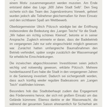
einem Motiv zusammengesetzt werden mussten. Am Ende
entstand dabei das Logo „600 Jahre Stadt Selb“. Den Sieg
sicherte sich das Team des Jugendzentrums Vorwerk, gefeiert
wurden jedoch alle Teilnehmer gleichermaßen für ihren Einsatz
und den sichtbaren Spaß am Wettbewerb.
Oberbürgermeister Ulrich Pötzsch würdigte bei der Eröffnung
insbesondere die Bedeutung des „Langen Teichs“ für die Stadt.
„Wir haben ein richtig schönes Kleinod“, betonte er in seiner
Ansprache. Zugleich erinnerte er daran, dass der Badebetrieb
im vergangenen Jahr nur sehr eingeschränkt möglich gewesen
war. Zunächst hatten umfangreiche Baumaßnahmen den
Betrieb verhindert, später sorgte zusätzlich der Wassermangel
für erhebliche Einschränkungen.
Die inzwischen abgeschlossenen Investitionen seien jedoch
wichtig und notwendig gewesen, erklärte Pötzsch. Mehrere
hunderttausend Euro habe die Stadt in den vergangenen Jahren
in die Sanierung investiert. Dadurch sei sichergestellt worden,
dass auch künftig wieder reguläre Badesaisons am „Langen
Teich“ stattfinden können.
Besonders hob das Stadtoberhaupt zudem das Engagement
des Fördervereins hervor, der sich mit großem Einsatz um das
Gelände kümmere. Ebenso dankte er der Wasserwacht, die
während der gesamten Saison ehrenamtlich für Sicherheit am