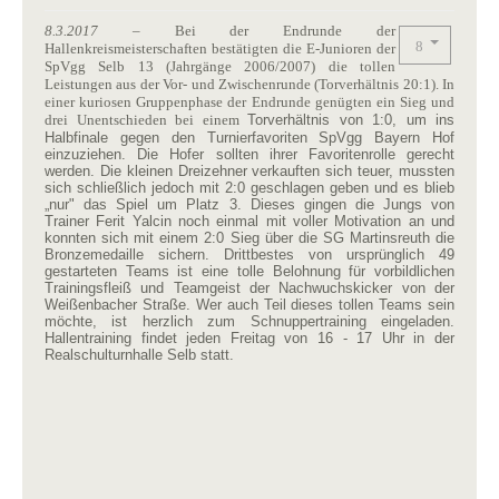
8.3.2017
– Bei der Endrunde der
Hallenkreismeisterschaften bestätigten die E-Junioren der
SpVgg Selb 13 (Jahrgänge 2006/2007) die tollen
Leistungen aus der Vor- und Zwischenrunde (Torverhältnis 20:1). In
einer kuriosen Gruppenphase der Endrunde genügten ein Sieg und
drei Unentschieden bei einem
Torverhältnis von 1:0, um ins
Halbfinale gegen den Turnierfavoriten SpVgg Bayern Hof
einzuziehen. Die Hofer sollten ihrer Favoritenrolle gerecht
werden. Die kleinen Dreizehner verkauften sich teuer, mussten
sich schließlich jedoch mit 2:0 geschlagen geben und es blieb
„nur" das Spiel um Platz 3. Dieses gingen die Jungs von
Trainer Ferit Yalcin noch einmal mit voller Motivation an und
konnten sich mit einem 2:0 Sieg über die SG Martinsreuth die
Bronzemedaille sichern. Drittbestes von ursprünglich 49
gestarteten Teams ist eine tolle Belohnung für vorbildlichen
Trainingsfleiß und Teamgeist der Nachwuchskicker von der
Weißenbacher Straße. Wer auch Teil dieses tollen Teams sein
möchte, ist herzlich zum Schnuppertraining eingeladen.
Hallentraining findet jeden Freitag von 16 - 17 Uhr in der
Realschulturnhalle Selb statt.