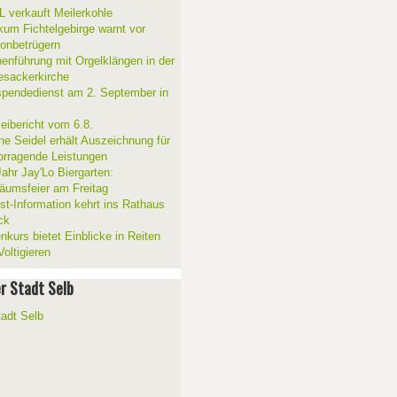
 verkauft Meilerkohle
ikum Fichtelgebirge warnt vor
fonbetrügern
henführung mit Orgelklängen in der
esackerkirche
spendedienst am 2. September in
zeibericht vom 6.8.
ne Seidel erhält Auszeichnung für
orragende Leistungen
Jahr Jay'Lo Biergarten:
läumsfeier am Freitag
ist-Information kehrt ins Rathaus
ck
nkurs bietet Einblicke in Reiten
oltigieren
er Stadt Selb