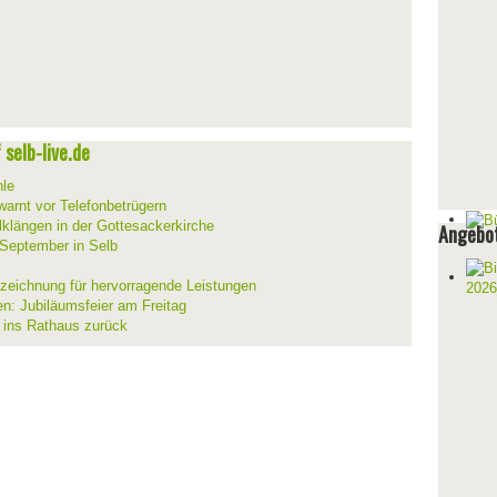
selb-live.de
hle
warnt vor Telefonbetrügern
lklängen in der Gottesackerkirche
Angebot
 September in Selb
szeichnung für hervorragende Leistungen
en: Jubiläumsfeier am Freitag
t ins Rathaus zurück