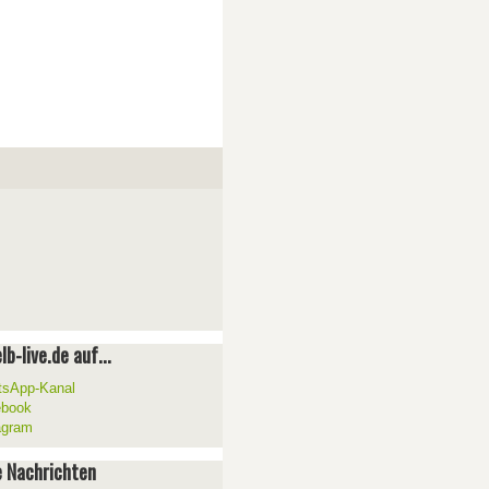
lb-live.de auf...
sApp-Kanal
ebook
agram
 Nachrichten