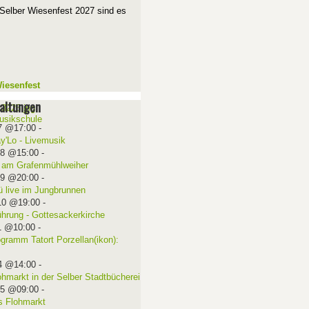
Selber Wiesenfest 2027 sind es
iesenfest
altungen
7 @17:00
-
ay'Lo - Livemusik
08 @15:00
-
 am Grafenmühlweiher
09 @20:00
-
ü live im Jungbrunnen
10 @19:00
-
ührung - Gottesackerkirche
1 @10:00
-
ogramm Tatort Porzellan(ikon):
4 @14:00
-
ohmarkt in der Selber Stadtbücherei
15 @09:00
-
 Flohmarkt