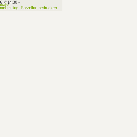
16 @14:30
-
nachmittag: Porzellan bedrucken