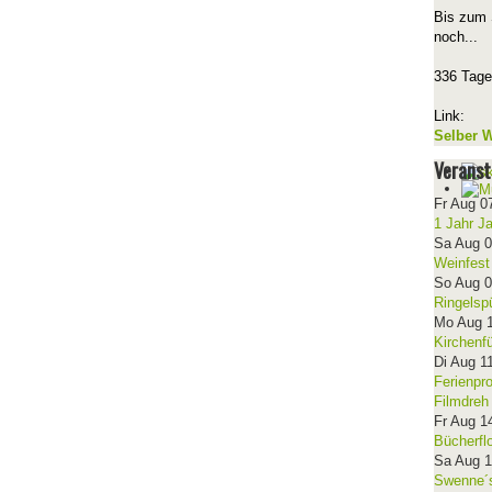
Bis zum 
noch...
336 Tage
Link:
Selber W
Veranst
Fr Aug 0
1 Jahr J
Sa Aug 
Weinfest
So Aug 
Ringelsp
Mo Aug 
Kirchenf
Di Aug 1
Ferienpr
Filmdreh
Fr Aug 1
Bücherfl
Sa Aug 
Swenne´s