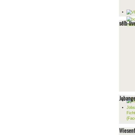
selb-liv
Jobang
Jobs
Fich
(Fac
Wiesenf