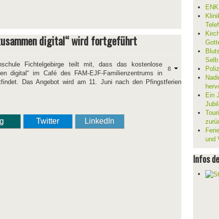
ENKL
Klin
Tele
Kirc
usammen digital“ wird fortgeführt
Gott
Blut
Selb
chule Fichtelgebirge teilt mit, dass das kostenlose
Poli
n digital“ im Café des FAM-EJF-Familienzentrums in
Nadi
tfindet. Das Angebot wird am 11. Juni nach den Pfingstferien
herv
Ein 
Jubi
Tour
ng
Twitter
LinkedIn
zurü
Ferie
und V
Infos d