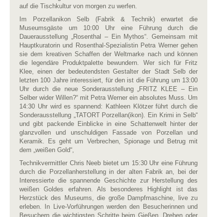
auf die Tischkultur von morgen zu werfen.
Im Porzellanikon Selb (Fabrik & Technik) erwartet die
Museumsgäste um 10:00 Uhr eine Führung durch die
Dauerausstellung „Rosenthal – Ein Mythos“. Gemeinsam mit
Hauptkuratorin und Rosenthal-Spezialistin Petra Werner gehen
sie dem kreativen Schaffen der Weltmarke nach und können
die legendäre Produktpalette bewundern. Wer sich für Fritz
Klee, einen der bedeutendsten Gestalter der Stadt Selb der
letzten 100 Jahre interessiert, für den ist die Führung um 13:00
Uhr durch die neue Sonderausstellung „FRITZ KLEE – Ein
Selber wider Willen?“ mit Petra Werner ein absolutes Muss. Um
14:30 Uhr wird es spannend: Kathleen Klötzer führt durch die
Sonderausstellung „TATORT Porzellan(ikon). Ein Krimi in Selb“
und gibt packende Einblicke in eine Schattenwelt hinter der
glanzvollen und unschuldigen Fassade von Porzellan und
Keramik. Es geht um Verbrechen, Spionage und Betrug mit
dem „weißen Gold“,
Technikvermittler Chris Neeb bietet um 15:30 Uhr eine Führung
durch die Porzellanherstellung in der alten Fabrik an, bei der
Interessierte die spannende Geschichte zur Herstellung des
weißen Goldes erfahren. Als besonderes Highlight ist das
Herzstück des Museums, die große Dampfmaschine, live zu
erleben. In Live-Vorführungen werden den Besucherinnen und
Besuchern die wichtigsten Schritte beim Gießen, Drehen oder