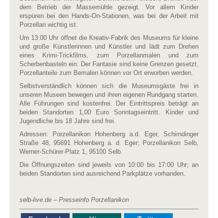
dem Betrieb der Massemühle gezeigt. Vor allem Kinder
erspüren bei den Hands-On-Stationen, was bei der Arbeit mit
Porzellan wichtig ist.
Um 13:00 Uhr öffnet die Kreativ-Fabrik des Museums für kleine
und große Künstlerinnen und Künstler und lädt zum Drehen
eines Krimi-Trickfilms, zum Porzellanmalen und zum
Scherbenbasteln ein. Der Fantasie sind keine Grenzen gesetzt.
Porzellanteile zum Bemalen können vor Ort erworben werden.
Selbstverständlich können sich die Museumsgäste frei in
unseren Museen bewegen und ihren eigenen Rundgang starten.
Alle Führungen sind kostenfrei. Der Eintrittspreis beträgt an
beiden Standorten 1,00 Euro Sonntagseintritt. Kinder und
Jugendliche bis 18 Jahre sind frei.
Adressen: Porzellanikon Hohenberg a.d. Eger, Schirndinger
Straße 48, 95691 Hohenberg a. d. Eger; Porzellanikon Selb,
Werner-Schürer-Platz 1, 95100 Selb.
Die Öffnungszeiten sind jeweils von 10:00 bis 17:00 Uhr; an
beiden Standorten sind ausreichend Parkplätze vorhanden.
selb-live.de – Presseinfo Porzellanikon