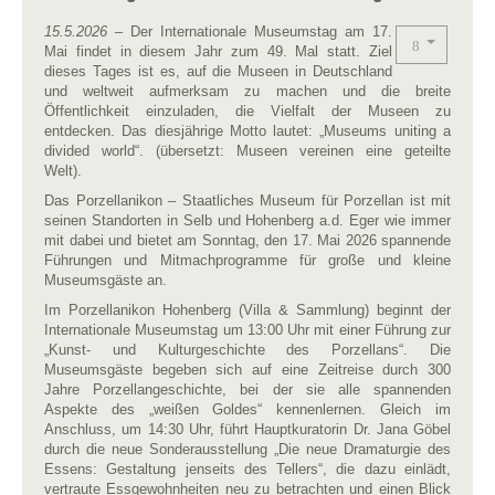
15.5.2026
– Der Internationale Museumstag am 17.
Mai findet in diesem Jahr zum 49. Mal statt. Ziel
dieses Tages ist es, auf die Museen in Deutschland
und weltweit aufmerksam zu machen und die breite
Öffentlichkeit einzuladen, die Vielfalt der Museen zu
entdecken. Das diesjährige Motto lautet: „Museums uniting a
divided world“. (übersetzt: Museen vereinen eine geteilte
Welt).
Das Porzellanikon – Staatliches Museum für Porzellan ist mit
seinen Standorten in Selb und Hohenberg a.d. Eger wie immer
mit dabei und bietet am Sonntag, den 17. Mai 2026 spannende
Führungen und Mitmachprogramme für große und kleine
Museumsgäste an.
Im Porzellanikon Hohenberg (Villa & Sammlung) beginnt der
Internationale Museumstag um 13:00 Uhr mit einer Führung zur
„Kunst- und Kulturgeschichte des Porzellans“. Die
Museumsgäste begeben sich auf eine Zeitreise durch 300
Jahre Porzellangeschichte, bei der sie alle spannenden
Aspekte des „weißen Goldes“ kennenlernen. Gleich im
Anschluss, um 14:30 Uhr, führt Hauptkuratorin Dr. Jana Göbel
durch die neue Sonderausstellung „Die neue Dramaturgie des
Essens: Gestaltung jenseits des Tellers“, die dazu einlädt,
vertraute Essgewohnheiten neu zu betrachten und einen Blick