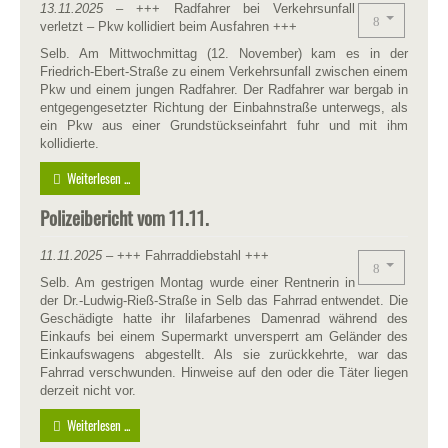
13.11.2025
– +++ Radfahrer bei Verkehrsunfall
verletzt – Pkw kollidiert beim Ausfahren +++
Selb. Am Mittwochmittag (12. November) kam es in der
Friedrich-Ebert-Straße zu einem Verkehrsunfall zwischen einem
Pkw und einem jungen Radfahrer. Der Radfahrer war bergab in
entgegengesetzter Richtung der Einbahnstraße unterwegs, als
ein Pkw aus einer Grundstückseinfahrt fuhr und mit ihm
kollidierte.
Weiterlesen ...
Polizeibericht vom 11.11.
11.11.2025
– +++ Fahrraddiebstahl +++
Selb. Am gestrigen Montag wurde einer Rentnerin in
der Dr.-Ludwig-Rieß-Straße in Selb das Fahrrad entwendet. Die
Geschädigte hatte ihr lilafarbenes Damenrad während des
Einkaufs bei einem Supermarkt unversperrt am Geländer des
Einkaufswagens abgestellt. Als sie zurückkehrte, war das
Fahrrad verschwunden. Hinweise auf den oder die Täter liegen
derzeit nicht vor.
Weiterlesen ...