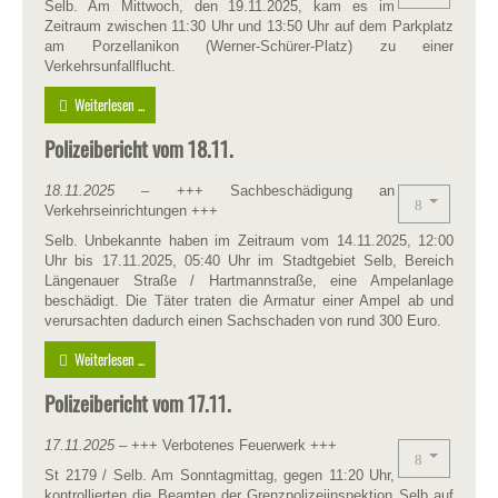
Selb. Am Mittwoch, den 19.11.2025, kam es im
Zeitraum zwischen 11:30 Uhr und 13:50 Uhr auf dem Parkplatz
am Porzellanikon (Werner-Schürer-Platz) zu einer
Verkehrsunfallflucht.
Weiterlesen ...
Polizeibericht vom 18.11.
18.11.2025
– +++ Sachbeschädigung an
Verkehrseinrichtungen +++
Selb. Unbekannte haben im Zeitraum vom 14.11.2025, 12:00
Uhr bis 17.11.2025, 05:40 Uhr im Stadtgebiet Selb, Bereich
Längenauer Straße / Hartmannstraße, eine Ampelanlage
beschädigt. Die Täter traten die Armatur einer Ampel ab und
verursachten dadurch einen Sachschaden von rund 300 Euro.
Weiterlesen ...
Polizeibericht vom 17.11.
17.11.2025
– +++ Verbotenes Feuerwerk +++
St 2179 / Selb. Am Sonntagmittag, gegen 11:20 Uhr,
kontrollierten die Beamten der Grenzpolizeiinspektion Selb auf