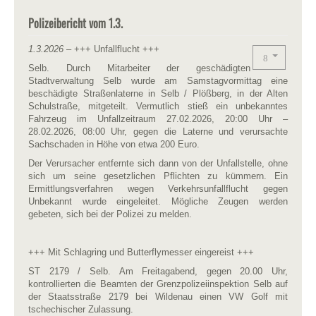
Polizeibericht vom 1.3.
1.3.2026
– +++ Unfallflucht +++
Selb. Durch Mitarbeiter der geschädigten
Stadtverwaltung Selb wurde am Samstagvormittag eine
beschädigte Straßenlaterne in Selb / Plößberg, in der Alten
Schulstraße, mitgeteilt. Vermutlich stieß ein unbekanntes
Fahrzeug im Unfallzeitraum 27.02.2026, 20:00 Uhr –
28.02.2026, 08:00 Uhr, gegen die Laterne und verursachte
Sachschaden in Höhe von etwa 200 Euro.
Der Verursacher entfernte sich dann von der Unfallstelle, ohne
sich um seine gesetzlichen Pflichten zu kümmern. Ein
Ermittlungsverfahren wegen Verkehrsunfallflucht gegen
Unbekannt wurde eingeleitet. Mögliche Zeugen werden
gebeten, sich bei der Polizei zu melden.
+++ Mit Schlagring und Butterflymesser eingereist +++
ST 2179 / Selb. Am Freitagabend, gegen 20.00 Uhr,
kontrollierten die Beamten der Grenzpolizeiinspektion Selb auf
der Staatsstraße 2179 bei Wildenau einen VW Golf mit
tschechischer Zulassung.