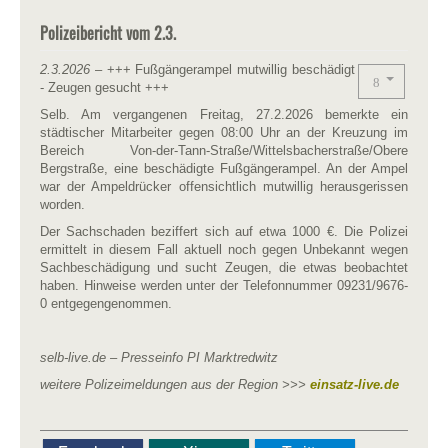
Polizeibericht vom 2.3.
2.3.2026
– +++ Fußgängerampel mutwillig beschädigt
- Zeugen gesucht +++
Selb. Am vergangenen Freitag, 27.2.2026 bemerkte ein
städtischer Mitarbeiter gegen 08:00 Uhr an der Kreuzung im
Bereich Von-der-Tann-Straße/Wittelsbacherstraße/Obere
Bergstraße, eine beschädigte Fußgängerampel. An der Ampel
war der Ampeldrücker offensichtlich mutwillig herausgerissen
worden.
Der Sachschaden beziffert sich auf etwa 1000 €. Die Polizei
ermittelt in diesem Fall aktuell noch gegen Unbekannt wegen
Sachbeschädigung und sucht Zeugen, die etwas beobachtet
haben. Hinweise werden unter der Telefonnummer 09231/9676-
0 entgegengenommen.
selb-live.de – Presseinfo PI Marktredwitz
weitere Polizeimeldungen aus der Region >>>
einsatz-live.de