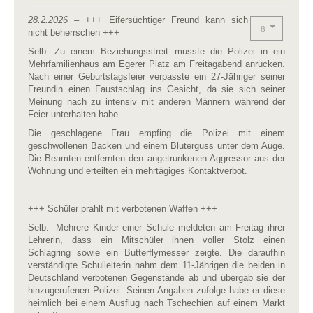
28.2.2026
– +++ Eifersüchtiger Freund kann sich
nicht beherrschen +++
Selb. Zu einem Beziehungsstreit musste die Polizei in ein
Mehrfamilienhaus am Egerer Platz am Freitagabend anrücken.
Nach einer Geburtstagsfeier verpasste ein 27-Jähriger seiner
Freundin einen Faustschlag ins Gesicht, da sie sich seiner
Meinung nach zu intensiv mit anderen Männern während der
Feier unterhalten habe.
Die geschlagene Frau empfing die Polizei mit einem
geschwollenen Backen und einem Bluterguss unter dem Auge.
Die Beamten entfernten den angetrunkenen Aggressor aus der
Wohnung und erteilten ein mehrtägiges Kontaktverbot.
+++ Schüler prahlt mit verbotenen Waffen +++
Selb.- Mehrere Kinder einer Schule meldeten am Freitag ihrer
Lehrerin, dass ein Mitschüler ihnen voller Stolz einen
Schlagring sowie ein Butterflymesser zeigte. Die daraufhin
verständigte Schulleiterin nahm dem 11-Jährigen die beiden in
Deutschland verbotenen Gegenstände ab und übergab sie der
hinzugerufenen Polizei. Seinen Angaben zufolge habe er diese
heimlich bei einem Ausflug nach Tschechien auf einem Markt