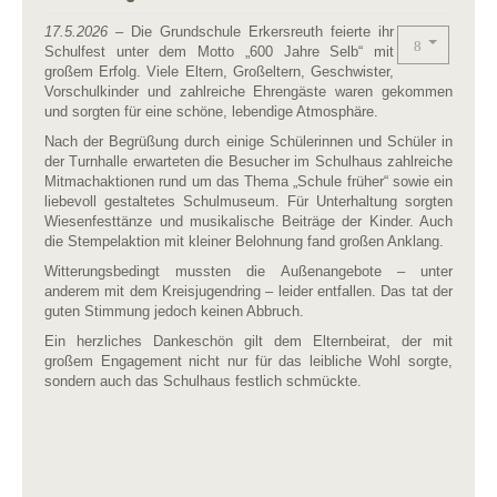
17.5.2026
– Die Grundschule Erkersreuth feierte ihr
Schulfest unter dem Motto „600 Jahre Selb“ mit
großem Erfolg. Viele Eltern, Großeltern, Geschwister,
Vorschulkinder und zahlreiche Ehrengäste waren gekommen
und sorgten für eine schöne, lebendige Atmosphäre.
Nach der Begrüßung durch einige Schülerinnen und Schüler in
der Turnhalle erwarteten die Besucher im Schulhaus zahlreiche
Mitmachaktionen rund um das Thema „Schule früher“ sowie ein
liebevoll gestaltetes Schulmuseum. Für Unterhaltung sorgten
Wiesenfesttänze und musikalische Beiträge der Kinder. Auch
die Stempelaktion mit kleiner Belohnung fand großen Anklang.
Witterungsbedingt mussten die Außenangebote – unter
anderem mit dem Kreisjugendring – leider entfallen. Das tat der
guten Stimmung jedoch keinen Abbruch.
Ein herzliches Dankeschön gilt dem Elternbeirat, der mit
großem Engagement nicht nur für das leibliche Wohl sorgte,
sondern auch das Schulhaus festlich schmückte.