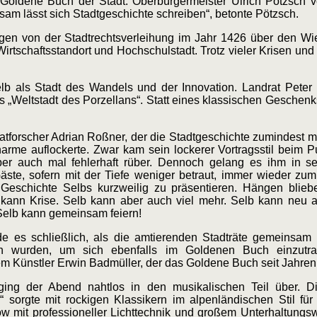
 Goldene Buch der Stadt. Oberbürgermeister Ulrich Pötzsch 
sam lässt sich Stadtgeschichte schreiben“, betonte Pötzsch.
gen von der Stadtrechtsverleihung im Jahr 1426 über den W
 Wirtschaftsstandort und Hochschulstadt. Trotz vieler Krisen u
lb als Stadt des Wandels und der Innovation. Landrat Pete
Weltstadt des Porzellans“. Statt eines klassischen Geschenks
atforscher Adrian Roßner, der die Stadtgeschichte zumindest 
Charme
auflockerte. Zwar kam sein lockerer Vortragsstil beim 
ber auch mal fehlerhaft rüber. Dennoch gelang es ihm in se
äste, sofern mit der Tiefe weniger betraut, immer wieder z
 Geschichte Selbs kurzweilig zu präsentieren. Hängen blie
 kann Krise. Selb kann aber auch viel mehr. Selb kann neu 
 Selb kann gemeinsam feiern!
e es schließlich, als die amtierenden Stadträte gemeinsam
n wurden, um sich ebenfalls im Goldenen Buch einzutra
m Künstler Erwin Badmüller, der das Goldene Buch seit Jahren 
ging der Abend nahtlos in den musikalischen Teil über. D
 sorgte mit rockigen Klassikern im alpenländischen Stil für
ow mit professioneller Lichttechnik und großem Unterhaltungs