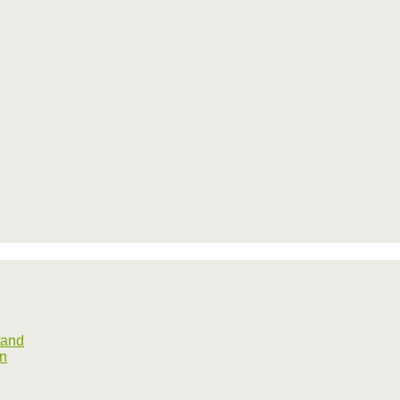
tand
rn