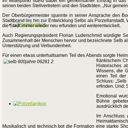
Im Mittelpunkt stand dabei ein gemeinsamer Eintrag in das
seinen beiden Stellvertretern und den Stadträten. „Nur gemein
Der Oberbürgermeister spannte in seiner Ansprache den Bo
Stadtbrand bis hin zur Entwicklung Selbs als Porzellanstadt,
die Stadt immer wieder neu erfunden und weiterentwickelt.
Auch Regierungspräsident Florian Luderschmid würdigte Se
Zusammenhalt der Menschen hervor und bezeichnete Selb als „
Unterstützung und Verbundenheit.
Für einen etwas unterhaltsamen Teil des Abends sorgte Heim
fränkischem 
Historisches a
Wissens, die G
einen Teil der
Schluss: „Selb
erfinden. Und:
Emotional wurd
Bühne gebete
ausdrücklich de
Im Anschluss 
Heimatdamisch“
Musikalisch und technisch bot die Formation eine starke Sh