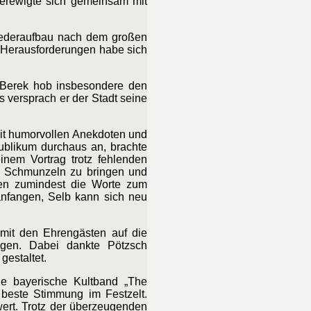
verewigte sich gemeinsam mit
iederaufbau nach dem großen
nd Herausforderungen habe sich
r Berek hob insbesondere den
 versprach er der Stadt seine
mit humorvollen Anekdoten und
Publikum durchaus an, brachte
inem Vortrag trotz fehlenden
um Schmunzeln zu bringen und
ben zumindest die Worte zum
anfangen, Selb kann sich neu
 mit den Ehrengästen auf die
gen. Dabei dankte Pötzsch
gestaltet.
ie bayerische Kultband „The
 beste Stimmung im Festzelt.
wert. Trotz der überzeugenden