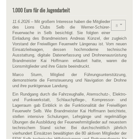
1.000 Euro für die Jugendarbeit
11.6.2026
– Mit großem Interesse haben die Mitglieder
des Lions Clubs Selb die Werner-Schürer-
Feuerwache in Selb besichtigt. Sie folgten einer
Einladung des Brandmeisters Andreas Künzel, der zugleich
Vorstand der Freiwilligen Feuerwehr Längenau ist. Vom neuen
Einsatzleitwagen, dessen hochmoderne technische
Ausstattung, digitale Datenerfassung und Drohnenausrüstung
Brandmeister Kai Hoffmann erläutert hatte, waren die
Lionsmitglieder und ihre Gäste beeindruckt.
Marco Sturm, Mitglied der Führungsunterstützung,
demonstrierte die Fernsteuerung und Navigation der Drohne
und ihre punktgenaue Landung.
Ein Rundgang durch die Fahrzeughalle, Atemschutz-, Elektro-
und Funkwerkstatt, Schlauchpflege-, Kompressor- und
Lagerraum gab Einblick in die Funktionalität der Freiwilligen
Feuerwehr Selb. Wie Brandmeister Kai Hoffmann berichtete,
stellen intensive Schulungen, Lehrgänge und regelmäßige
Übungen die Ausbildung der Feuerwehrmitglieder auf neuestem
technischem Stand sicher. Bei durchschnittlich jährlich
vierhundert Einsätzen bewältigten die 80 aktiven Mitglieder der
FFW Selb technische Hilfeleistungen und Rettungsdienste für