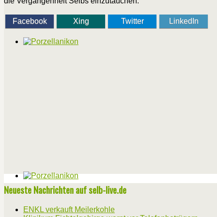
die Vergangenheit Selbs einzutauchen.
Facebook
Xing
Twitter
LinkedIn
Neueste Nachrichten auf selb-live.de
ENKL verkauft Meilerkohle