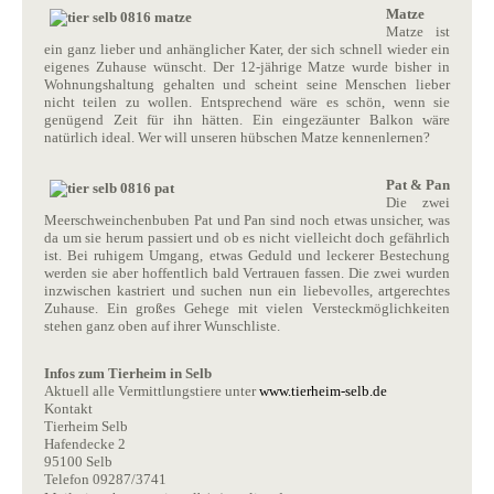
Matze
Matze ist
ein ganz lieber und anhänglicher Kater, der sich schnell wieder ein
eigenes Zuhause wünscht. Der 12-jährige Matze wurde bisher in
Wohnungshaltung gehalten und scheint seine Menschen lieber
nicht teilen zu wollen. Entsprechend wäre es schön, wenn sie
genügend Zeit für ihn hätten. Ein eingezäunter Balkon wäre
natürlich ideal. Wer will unseren hübschen Matze kennenlernen?
Pat & Pan
Die zwei
Meerschweinchenbuben Pat und Pan sind noch etwas unsicher, was
da um sie herum passiert und ob es nicht vielleicht doch gefährlich
ist. Bei ruhigem Umgang, etwas Geduld und leckerer Bestechung
werden sie aber hoffentlich bald Vertrauen fassen. Die zwei wurden
inzwischen kastriert und suchen nun ein liebevolles, artgerechtes
Zuhause. Ein großes Gehege mit vielen Versteckmöglichkeiten
stehen ganz oben auf ihrer Wunschliste.
Infos zum Tierheim in Selb
Aktuell alle Vermittlungstiere unter
www.tierheim-selb.de
Kontakt
Tierheim Selb
Hafendecke 2
95100 Selb
Telefon 09287/3741