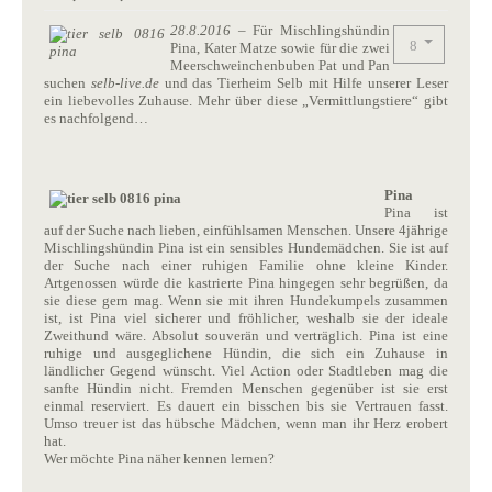
28.8.2016
– Für Mischlingshündin
Pina, Kater Matze sowie für die zwei
Meerschweinchenbuben Pat und Pan
suchen
selb-live.de
und das Tierheim Selb mit Hilfe unserer Leser
ein liebevolles Zuhause. Mehr über diese „Vermittlungstiere“ gibt
es nachfolgend…
Pina
Pina ist
auf der Suche nach lieben, einfühlsamen Menschen. Unsere 4jährige
Mischlingshündin Pina ist ein sensibles Hundemädchen. Sie ist auf
der Suche nach einer ruhigen Familie ohne kleine Kinder.
Artgenossen würde die kastrierte Pina hingegen sehr begrüßen, da
sie diese gern mag. Wenn sie mit ihren Hundekumpels zusammen
ist, ist Pina viel sicherer und fröhlicher, weshalb sie der ideale
Zweithund wäre. Absolut souverän und verträglich. Pina ist eine
ruhige und ausgeglichene Hündin, die sich ein Zuhause in
ländlicher Gegend wünscht. Viel Action oder Stadtleben mag die
sanfte Hündin nicht. Fremden Menschen gegenüber ist sie erst
einmal reserviert. Es dauert ein bisschen bis sie Vertrauen fasst.
Umso treuer ist das hübsche Mädchen, wenn man ihr Herz erobert
hat.
Wer möchte Pina näher kennen lernen?