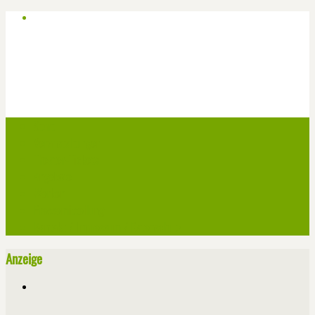
Start
Veranstaltungen
Theater-Tickets
Angebote
Werben
Pressemitteilung
Kontakt / Impressum / Datenschutz
Anzeige