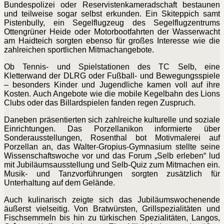
Bundespolizei oder Reservistenkameradschaft bestaunen
und teilweise sogar selbst erkunden. Ein Skiteppich samt
Pistenbully, ein Segelflugzeug des Segelflugzentrums
Ottengrüner Heide oder Motorbootfahrten der Wasserwacht
am Haidteich sorgten ebenso für großes Interesse wie die
zahlreichen sportlichen Mitmachangebote.
Ob Tennis- und Spielstationen des TC Selb, eine
Kletterwand der DLRG oder Fußball- und Bewegungsspiele
– besonders
Kinder und Jugendliche kamen voll auf ihre
Kosten. Auch Angebote wie die mobile Kegelbahn des Lions
Clubs oder das Billardspielen fanden regen Zuspruch.
Daneben präsentierten sich zahlreiche kulturelle und soziale
Einrichtungen. Das Porzellanikon informierte über
Sonderausstellungen, Rosenthal bot Motivmalerei auf
Porzellan an, das Walter-Gropius-Gymnasium stellte seine
Wissenschaftswoche vor und das Forum „Selb erleben“ lud
mit Jubiläumsausstellung und Selb-Quiz zum Mitmachen ein.
Musik- und Tanzvorführungen sorgten zusätzlich für
Unterhaltung auf dem Gelände.
Auch kulinarisch zeigte sich das Jubiläumswochenende
äußerst
vielseitig. Von Bratwürsten, Grillspezialitäten und
Fischsemmeln bis hin zu türkischen Spezialitäten, Langos,