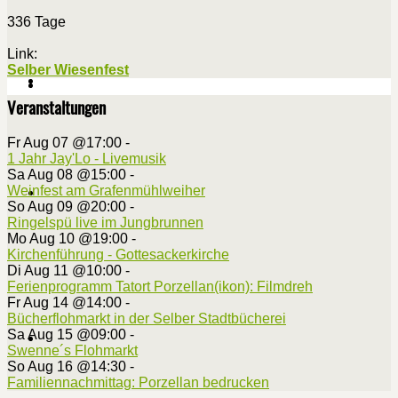
336 Tage
Link:
Selber Wiesenfest
Veranstaltungen
Fr Aug 07 @17:00
-
1 Jahr Jay'Lo - Livemusik
Sa Aug 08 @15:00
-
Weinfest am Grafenmühlweiher
So Aug 09 @20:00
-
Ringelspü live im Jungbrunnen
Mo Aug 10 @19:00
-
Kirchenführung - Gottesackerkirche
Di Aug 11 @10:00
-
Ferienprogramm Tatort Porzellan(ikon): Filmdreh
Fr Aug 14 @14:00
-
Bücherflohmarkt in der Selber Stadtbücherei
Sa Aug 15 @09:00
-
Swenne´s Flohmarkt
So Aug 16 @14:30
-
Familiennachmittag: Porzellan bedrucken