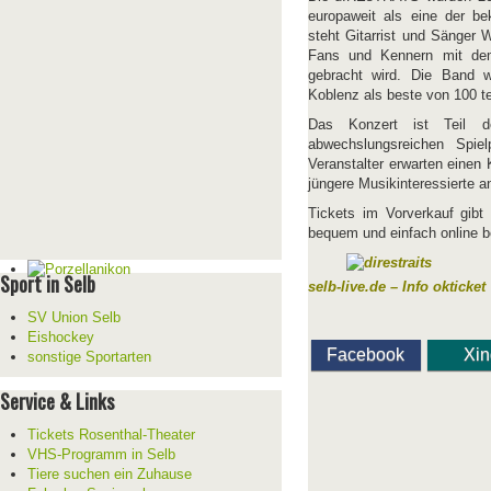
europaweit als eine der bek
steht Gitarrist und Sänger 
Fans und Kennern mit dem 
gebracht wird. Die Band 
Koblenz als beste von 100 t
Das Konzert ist Teil d
abwechslungsreichen Spie
Veranstalter erwarten einen 
jüngere Musikinteressierte a
Tickets im Vorverkauf gibt 
bequem und einfach online 
Sport in Selb
selb-live.de – Info okticket
SV Union Selb
Eishockey
Facebook
Xi
sonstige Sportarten
Service & Links
Tickets Rosenthal-Theater
VHS-Programm in Selb
Tiere suchen ein Zuhause