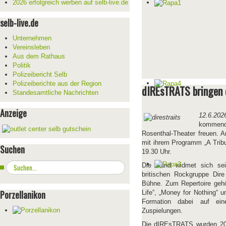
2026 erfolgreich werben auf selb-live.de
selb-live.de
Unternehmen
Vereinsleben
Aus dem Rathaus
Politik
Polizeibericht Selb
Polizeiberichte aus der Region
dIREsTRATS bringen d
Standesamtliche Nachrichten
Anzeige
12.6.202
kommend
Rosenthal-Theater freuen. 
mit ihrem Programm „A Tribu
Suchen
19.30 Uhr.
Suchen
Die Band widmet sich sei
...
britischen Rockgruppe Dire 
Bühne. Zum Repertoire gehö
Porzellanikon
Life“, „Money for Nothing“ 
Formation dabei auf eine
Zuspielungen.
Die dIREsTRATS wurden 200