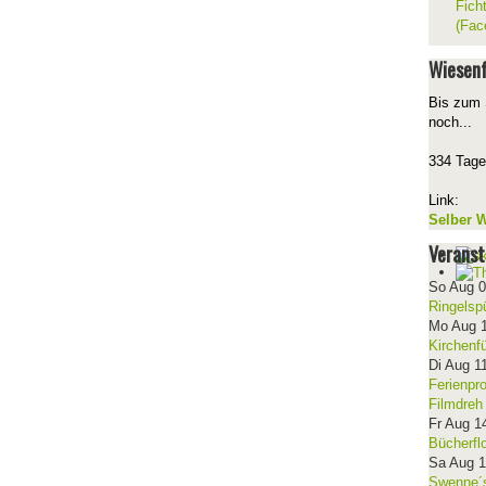
Fich
(Fac
Wiesenf
Bis zum 
noch...
334 Tage
Link:
Selber W
Veranst
So Aug 
Ringelsp
Mo Aug 
Kirchenf
Di Aug 1
Ferienpr
Filmdreh
Fr Aug 1
Bücherfl
Sa Aug 
Swenne´s