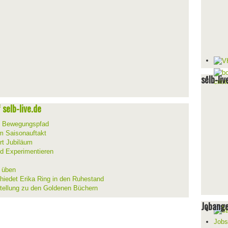
selb-liv
selb-live.de
m Bewegungspfad
um Saisonauftakt
rt Jubiläum
d Experimentieren
d üben
hiedet Erika Ring in den Ruhestand
stellung zu den Goldenen Büchern
Jobang
Jobs