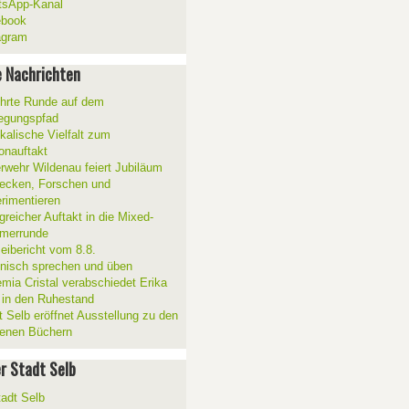
sApp-Kanal
ebook
agram
 Nachrichten
hrte Runde auf dem
gungspfad
kalische Vielfalt zum
onauftakt
rwehr Wildenau feiert Jubiläum
ecken, Forschen und
rimentieren
greicher Auftakt in die Mixed-
merrunde
zeibericht vom 8.8.
ienisch sprechen und üben
mia Cristal verabschiedet Erika
 in den Ruhestand
t Selb eröffnet Ausstellung zu den
enen Büchern
er Stadt Selb