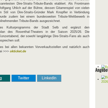
anntesten Dire-Straits-Tribute-Bands etabliert. Als Frontmann
Wolfgang Uhlich auf der Bühne, dessen Gitarrenspiel von vielen
Stil von Dire-Straits-Gründer Mark Knopfler in Verbindung
wurde zudem bei einem bundesweiten Tribute-Wettbewerb in
eilnehmenden Tribute-Bands ausgezeichnet.
es Kulturprogramms der Stadt Selb und ergänzt den
lplan des Rosenthal-Theaters in der Saison 2025/26. Die
Konzertabend, der sowohl langjährige Dire-Straits-Fans als auch
nsprechen soll.
es bei allen bekannten Vorverkaufsstellen und natürlich auch
bei >>>
okticket.de
Angebot
ng
Twitter
LinkedIn