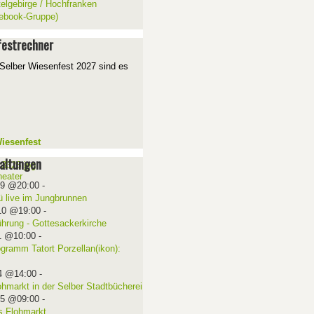
telgebirge / Hochfranken
ebook-Gruppe)
estrechner
Selber Wiesenfest 2027 sind es
iesenfest
altungen
09 @20:00
-
ü live im Jungbrunnen
10 @19:00
-
ührung - Gottesackerkirche
1 @10:00
-
ogramm Tatort Porzellan(ikon):
4 @14:00
-
ohmarkt in der Selber Stadtbücherei
15 @09:00
-
 Flohmarkt