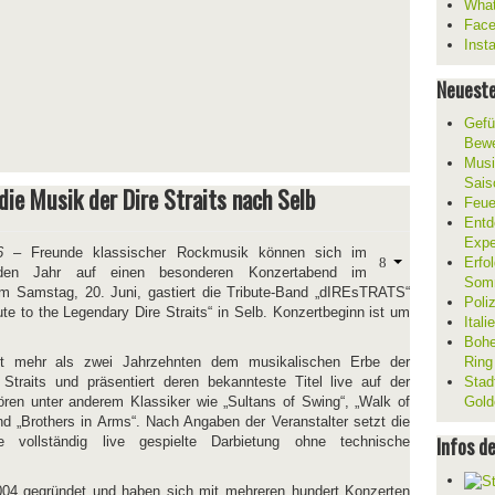
What
Fac
Inst
Neueste
Gefü
Bewe
Musi
Sais
ie Musik der Dire Straits nach Selb
Feue
Entd
Expe
6
– Freunde klassischer Rockmusik können sich im
Erfol
en Jahr auf einen besonderen Konzertabend im
Som
Am Samstag, 20. Juni, gastiert die Tribute-Band „dIREsTRATS“
Poli
te to the Legendary Dire Straits“ in Selb. Konzertbeginn ist um
Ital
Bohe
t mehr als zwei Jahrzehnten dem musikalischen Erbe der
Ring
Straits und präsentiert deren bekannteste Titel live auf der
Stad
ren unter anderem Klassiker wie „Sultans of Swing“, „Walk of
Gold
und „Brothers in Arms“. Nach Angaben der Veranstalter setzt die
Infos d
 vollständig live gespielte Darbietung ohne technische
4 gegründet und haben sich mit mehreren hundert Konzerten