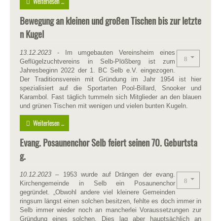
Weiterlesen ...
Bewegung an kleinen und großen Tischen bis zur letzte
n Kugel
13.12.2023
- Im umgebauten Vereinsheim eines
Geflügelzuchtvereins in Selb-Plößberg ist zum
Jahresbeginn 2022 der 1. BC Selb e.V. eingezogen.
Der Traditionsverein mit Gründung im Jahr 1954 ist hier
spezialisiert auf die Sportarten Pool-Billard, Snooker und
Karambol. Fast täglich tummeln sich Mitglieder an den blauen
und grünen Tischen mit wenigen und vielen bunten Kugeln.
Weiterlesen ...
Evang. Posaunenchor Selb feiert seinen 70. Geburtsta
g.
10.12.2023
– 1953 wurde auf Drängen der evang.
Kirchengemeinde in Selb ein Posaunenchor
gegründet. „Obwohl andere viel kleinere Gemeinden
ringsum längst einen solchen besitzen, fehlte es doch immer in
Selb immer wieder noch an mancherlei Voraussetzungen zur
Gründung eines solchen. Dies lag aber hauptsächlich an