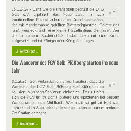
15.1.2024
- Ganz wie die Franzosen begrüßt die DFG
Selb e.V. alljährlich das Neue Jahr: Im nach
traditionellem Rezept zubereiteten Dreikönigskuchen,
der mit Mandelmasse gefüllten Blätterteigpastete „Galette des
rois“, versteckt sich eine kleine Porzellanfigur, die „fève“. Wer
die in seinem Kuchenstück findet, bekommt eine Krone
aufgesetzt und ist Königin oder König des Tages.
Weiterlesen ...
Die Wanderer des FGV Selb-Plößberg starten ins neue
Jahr
8.1.2024
- Seit vielen Jahren ist es Tradition, dass die
Wanderer des FGV Selb-Plößberg zum Stärketrinken
bei den Mühlbach-Schützen einkehren. Dazu trafen
sich die FGV`ler im Dorf Plößberg und spazierten bei bestem
Wanderwetter nach Mühlbach. Wer nicht so gut zu Fuß war,
kam mit dem Auto oder hatte vorher schon an einem anderen
Ort Station gemacht.
Weiterlesen ...