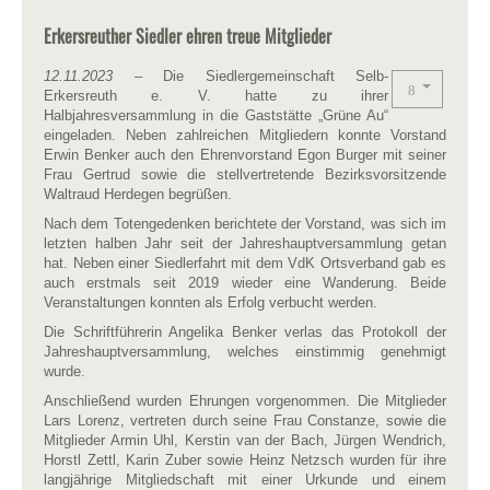
Erkersreuther Siedler ehren treue Mitglieder
12.11.2023
– Die Siedlergemeinschaft Selb-
Erkersreuth e. V. hatte zu ihrer
Halbjahresversammlung in die Gaststätte „Grüne Au“
eingeladen. Neben zahlreichen Mitgliedern konnte Vorstand
Erwin Benker auch den Ehrenvorstand Egon Burger mit seiner
Frau Gertrud sowie die stellvertretende Bezirksvorsitzende
Waltraud Herdegen begrüßen.
Nach dem Totengedenken berichtete der Vorstand, was sich im
letzten halben Jahr seit der Jahreshauptversammlung getan
hat. Neben einer Siedlerfahrt mit dem VdK Ortsverband gab es
auch erstmals seit 2019 wieder eine Wanderung. Beide
Veranstaltungen konnten als Erfolg verbucht werden.
Die Schriftführerin Angelika Benker verlas das Protokoll der
Jahreshauptversammlung, welches einstimmig genehmigt
wurde.
Anschließend wurden Ehrungen vorgenommen. Die Mitglieder
Lars Lorenz, vertreten durch seine Frau Constanze, sowie die
Mitglieder Armin Uhl, Kerstin van der Bach, Jürgen Wendrich,
Horstl Zettl, Karin Zuber sowie Heinz Netzsch wurden für ihre
langjährige Mitgliedschaft mit einer Urkunde und einem