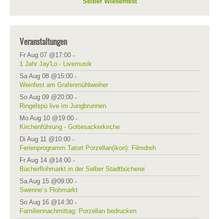
Selber Wiesenfest
Veranstaltungen
Fr Aug 07 @17:00
-
1 Jahr Jay'Lo - Livemusik
Sa Aug 08 @15:00
-
Weinfest am Grafenmühlweiher
So Aug 09 @20:00
-
Ringelspü live im Jungbrunnen
Mo Aug 10 @19:00
-
Kirchenführung - Gottesackerkirche
Di Aug 11 @10:00
-
Ferienprogramm Tatort Porzellan(ikon): Filmdreh
Fr Aug 14 @14:00
-
Bücherflohmarkt in der Selber Stadtbücherei
Sa Aug 15 @09:00
-
Swenne´s Flohmarkt
So Aug 16 @14:30
-
Familiennachmittag: Porzellan bedrucken