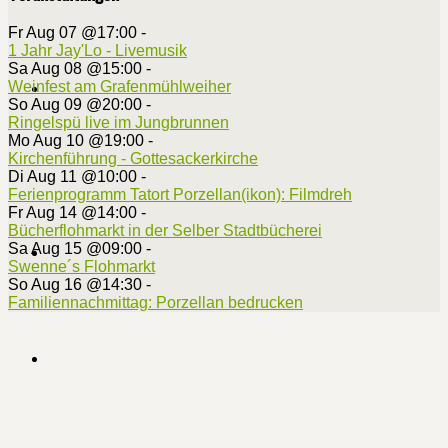
Fr Aug 07 @17:00
-
1 Jahr Jay'Lo - Livemusik
Sa Aug 08 @15:00
-
Weinfest am Grafenmühlweiher
So Aug 09 @20:00
-
Ringelspü live im Jungbrunnen
Mo Aug 10 @19:00
-
Kirchenführung - Gottesackerkirche
Di Aug 11 @10:00
-
Ferienprogramm Tatort Porzellan(ikon): Filmdreh
Fr Aug 14 @14:00
-
Bücherflohmarkt in der Selber Stadtbücherei
Sa Aug 15 @09:00
-
Swenne´s Flohmarkt
So Aug 16 @14:30
-
Familiennachmittag: Porzellan bedrucken