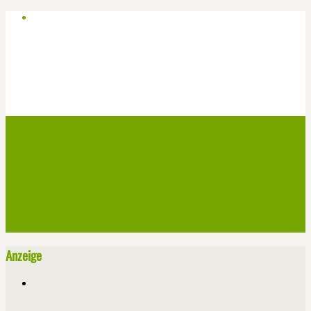
Start
Veranstaltungen
Theater-Tickets
Angebote
Werben
Pressemitteilung
Kontakt / Impressum / Datenschutz
Anzeige