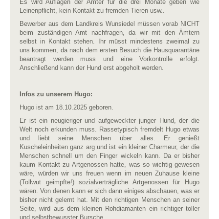
Es wird Auflagen der Ämter für die drei Monate geben wie
Leinenpflicht, kein Kontakt zu fremden Tieren usw..
Bewerber aus dem Landkreis Wunsiedel müssen vorab NICHT
beim zuständigen Amt nachfragen, da wir mit den Ämtern
selbst in Kontakt stehen. Ihr müsst mindestens zweimal zu
uns kommen, da nach dem ersten Besuch die Hausquarantäne
beantragt werden muss und eine Vorkontrolle erfolgt.
Anschließend kann der Hund erst abgeholt werden.
Infos zu unserem Hugo:
Hugo ist am 18.10.2025 geboren.
Er ist ein neugieriger und aufgeweckter junger Hund, der die
Welt noch erkunden muss. Rassetypisch fremdelt Hugo etwas
und liebt seine Menschen über alles. Er genießt
Kuscheleinheiten ganz arg und ist ein kleiner Charmeur, der die
Menschen schnell um den Finger wickeln kann. Da er bisher
kaum Kontakt zu Artgenossen hatte, was so wichtig gewesen
wäre, würden wir uns freuen wenn im neuen Zuhause kleine
(Tollwut geimpfte!) sozialverträgliche Artgenossen für Hugo
wären. Von denen kann er sich dann einiges abschauen, was er
bisher nicht gelernt hat. Mit den richtigen Menschen an seiner
Seite, wird aus dem kleinen Rohdiamanten ein richtiger toller
und selbstbewusster Bursche.