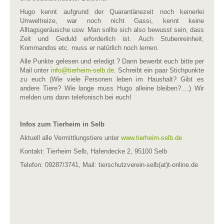
Hugo kennt aufgrund der Quarantänezeit noch keinerlei
Umweltreize, war noch nicht Gassi, kennt keine
Alltagsgeräusche usw. Man sollte sich also bewusst sein, dass
Zeit und Geduld erforderlich ist. Auch Stubenreinheit,
Kommandos etc. muss er natürlich noch lernen.
Alle Punkte gelesen und erledigt ? Dann bewerbt euch bitte per
Mail unter
info​
@
​tierheim-selb.de
. Schreibt ein paar Stichpunkte
zu euch (Wie viele Personen leben im Haushalt? Gibt es
andere Tiere? Wie lange muss Hugo alleine bleiben?....) Wir
melden uns dann telefonisch bei euch!
Infos zum Tierheim in Selb
Aktuell alle Vermittlungstiere unter
www.tierheim-selb.de
Kontakt: Tierheim Selb, Hafendecke 2, 95100 Selb
Telefon: 09287/3741, Mail: tierschutzverein-selb(at)t-online.de