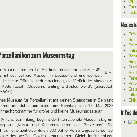
What
Fac
Inst
Neueste
Erfol
Som
Poli
Ital
Porzellanikon zum Museumstag
Bohe
Ring
Stad
ale Museumstag am 17. Mai findet in diesem Jahr zum 49.
Gold
es ist es, auf die Museen in Deutschland und weltweit
Feri
e breite Öffentlichkeit einzuladen, die Vielfalt der Museen zu
Poli
Motto lautet: „Museums uniting a divided world“. (übersetzt:
Erst
te Welt).
Hilf
ches Museum für Porzellan ist mit seinen Standorten in Selb und
ENKL
immer mit dabei und bietet am Sonntag, den 17. Mai 2026
Infos d
itmachprogramme für große und kleine Museumsgäste an.
 (Villa & Sammlung) beginnt der Internationale Museumstag um
ng zur „Kunst- und Kulturgeschichte des Porzellans“. Die
auf eine Zeitreise durch 300 Jahre Porzellangeschichte, bei
pekte des „weißen Goldes“ kennenlernen. Gleich im Anschluss,