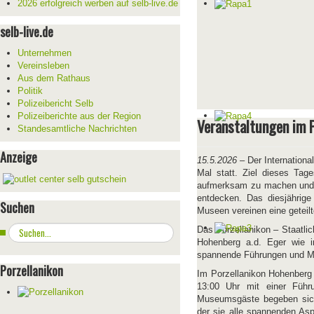
2026 erfolgreich werben auf selb-live.de
selb-live.de
Unternehmen
Vereinsleben
Aus dem Rathaus
Politik
Polizeibericht Selb
Polizeiberichte aus der Region
Veranstaltungen im 
Standesamtliche Nachrichten
Anzeige
15.5.2026
– Der Internation
Mal statt. Ziel dieses Tag
aufmerksam zu machen und di
entdecken. Das diesjährige 
Suchen
Museen vereinen eine geteil
Suchen
Das Porzellanikon – Staatli
...
Hohenberg a.d. Eger wie 
spannende Führungen und M
Porzellanikon
Im Porzellanikon Hohenberg
13:00 Uhr mit einer Führu
Museumsgäste begeben sich 
der sie alle spannenden As