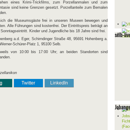
ehen eines Krimi-Trickfilms, zum Porzellanmalen und zum
ntasie sind keine Grenzen gesetzt. Porzellanteile zum Bemalen
rden.
 sich die Museumsgäste frei in unseren Museen bewegen und
en. Alle Führungen sind kostenfrei. Der Eintrittspreis beträgt an
Sonntagseintritt. Kinder und Jugendliche bis 18 Jahre sind frei.
selb-liv
enberg a.d. Eger, Schirndinger Straße 48, 95691 Hohenberg a.
 Werner-Schürer-Platz 1, 95100 Selb.
eweils von 10:00 bis 17:00 Uhr; an beiden Standorten sind
anden.
rzellanikon
ng
Twitter
LinkedIn
Jobang
Jobs
Fich
(Fac