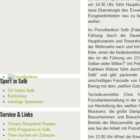
um 14:30 Uhr, führt Hauptku
neue Dramaturgie des Essens
Essgewohnheiten neu zu be
werfen.
Im Porzellanikon Selb (Fab
Führung durch die Daue
Hauptkuratorin und Rosentha
der Weltmarke nach und könn
Klee, einen der bedeutendsten
den ist die Führung um 13
Selber wider Willen?“ mit P
Kathleen Klötzer führt durc
Selb“ und gibt packende E
Sport in Selb
unschuldigen Fassade von 
Betrug mit dem „weißen Gold
SV Union Selb
Technikvermittler Chri
Eishockey
Porzellanherstellung in der 
sonstige Sportarten
zur Herstellung des weißen 
Museums, die große Dampfm
Service & Links
Besucherinnen und Besuche
Betrieb der Massemühle gez
Tickets Rosenthal-Theater
was bei der Arbeit mit Porzell
VHS-Programm in Selb
Tiere suchen ein Zuhause
Um 13:00 Uhr öffnet die Kre