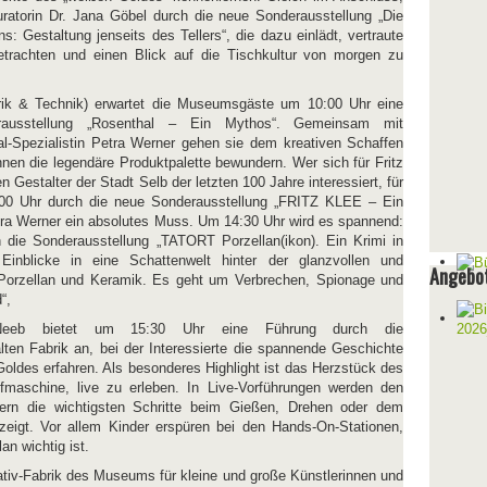
ratorin Dr. Jana Göbel durch die neue Sonderausstellung „Die
: Gestaltung jenseits des Tellers“, die dazu einlädt, vertraute
trachten und einen Blick auf die Tischkultur von morgen zu
rik & Technik) erwartet die Museumsgäste um 10:00 Uhr eine
rausstellung „Rosenthal – Ein Mythos“. Gemeinsam mit
l-Spezialistin Petra Werner gehen sie dem kreativen Schaffen
en die legendäre Produktpalette bewundern. Wer sich für Fritz
 Gestalter der Stadt Selb der letzten 100 Jahre interessiert, für
:00 Uhr durch die neue Sonderausstellung „FRITZ KLEE – Ein
etra Werner ein absolutes Muss. Um 14:30 Uhr wird es spannend:
h die Sonderausstellung „TATORT Porzellan(ikon). Ein Krimi in
inblicke in eine Schattenwelt hinter der glanzvollen und
Angebot
Porzellan und Keramik. Es geht um Verbrechen, Spionage und
“,
s Neeb bietet um 15:30 Uhr eine Führung durch die
alten Fabrik an, bei der Interessierte die spannende Geschichte
Goldes erfahren. Als besonderes Highlight ist das Herzstück des
aschine, live zu erleben. In Live-Vorführungen werden den
rn die wichtigsten Schritte beim Gießen, Drehen oder dem
eigt. Vor allem Kinder erspüren bei den Hands-On-Stationen,
an wichtig ist.
ativ-Fabrik des Museums für kleine und große Künstlerinnen und