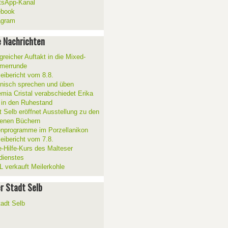
sApp-Kanal
ebook
agram
 Nachrichten
greicher Auftakt in die Mixed-
merrunde
zeibericht vom 8.8.
ienisch sprechen und üben
mia Cristal verabschiedet Erika
 in den Ruhestand
t Selb eröffnet Ausstellung zu den
enen Büchern
enprogramme im Porzellanikon
zeibericht vom 7.8.
e-Hilfe-Kurs des Malteser
sdienstes
 verkauft Meilerkohle
er Stadt Selb