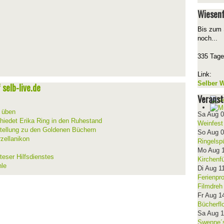
Wiesenf
Bis zum 
noch...
335 Tage
Link:
Selber W
selb-live.de
Veranst
d üben
Sa Aug 
hiedet Erika Ring in den Ruhestand
Weinfest
stellung zu den Goldenen Büchern
So Aug 
zellanikon
Ringelsp
Mo Aug 
teser Hilfsdienstes
Kirchenf
hle
Di Aug 1
Ferienpr
Filmdreh
Fr Aug 1
Bücherfl
Sa Aug 
Swenne´s