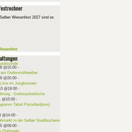
estrechner
Selber Wiesenfest 2027 sind es
iesenfest
altungen
08 @15:00
-
 am Grafenmühlweiher
09 @20:00
-
ü live im Jungbrunnen
10 @19:00
-
ührung - Gottesackerkirche
1 @10:00
-
ogramm Tatort Porzellan(ikon):
4 @14:00
-
ohmarkt in der Selber Stadtbücherei
15 @09:00
-
 Flohmarkt