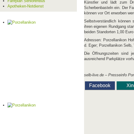
Fahrplan Seniorenbus
Künstler und lädt zum Dr
Apotheken-Notdienst
Scherbenbasteln ein. Der Fa
können vor Ort erworben we
Selbstverständlich können
ihren eigenen Rundgang start
beiden Standorten 1,00 Euro 
Adressen: Porzellanikon Hoh
d. Eger; Porzellanikon Selb,
Die Öffnungszeiten sind j
ausreichend Parkplätze vorh
selb-live.de – Presseinfo Po
Facebook
Xi