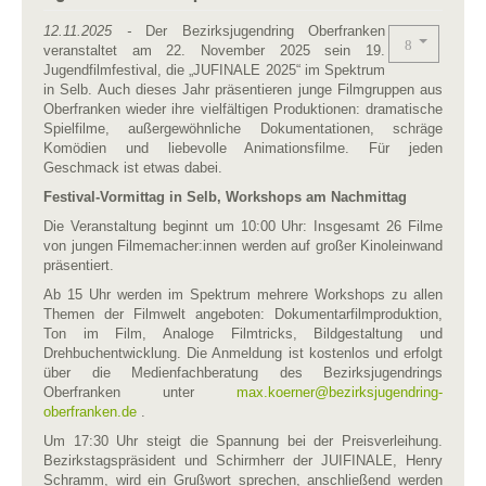
12.11.2025 -
Der Bezirksjugendring Oberfranken
veranstaltet am 22. November 2025 sein 19.
Jugendfilmfestival, die „JUFINALE 2025“ im Spektrum
in Selb. Auch dieses Jahr präsentieren junge Filmgruppen aus
Oberfranken wieder ihre vielfältigen Produktionen: dramatische
Spielfilme, außergewöhnliche Dokumentationen, schräge
Komödien und liebevolle Animationsfilme. Für jeden
Geschmack ist etwas dabei.
Festival-Vormittag in Selb, Workshops am Nachmittag
Die Veranstaltung beginnt um 10:00 Uhr: Insgesamt 26 Filme
von jungen Filmemacher:innen werden auf großer Kinoleinwand
präsentiert.
Ab 15 Uhr werden im Spektrum mehrere Workshops zu allen
Themen der Filmwelt angeboten: Dokumentarfilmproduktion,
Ton im Film, Analoge Filmtricks, Bildgestaltung und
Drehbuchentwicklung. Die Anmeldung ist kostenlos und erfolgt
über die Medienfachberatung des Bezirksjugendrings
Oberfranken unter
max.koerner​
@
​bezirksjugendring-
oberfranken.de
.
Um 17:30 Uhr steigt die Spannung bei der Preisverleihung.
Bezirkstagspräsident und Schirmherr der JUIFINALE, Henry
Schramm, wird ein Grußwort sprechen, anschließend werden