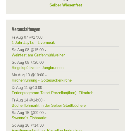
Selber Wiesenfest
Veranstaltungen
Fr Aug 07 @17:00
-
1 Jahr Jay'Lo - Livemusik
Sa Aug 08 @15:00
-
Weinfest am Grafenmühlweiher
So Aug 09 @20:00
-
Ringelspü live im Jungbrunnen
Mo Aug 10 @19:00
-
Kirchenführung - Gottesackerkirche
Di Aug 11 @10:00
-
Ferienprogramm Tatort Porzellan(ikon): Filmdreh
Fr Aug 14 @14:00
-
Bücherflohmarkt in der Selber Stadtbücherei
Sa Aug 15 @09:00
-
Swenne´s Flohmarkt
So Aug 16 @14:30
-
Familiennachmittag: Porzellan bedrucken