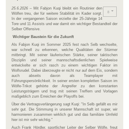
25.6.2026
– Mit Fabjon Kuqi bleibt ein Routinier den
Wölfen treu, der für weitere Stabilität im Kader sorgt.
In der vergangenen Saison erzielte der 25-Jährige 14
Tore und 11 Assists und war damit ein wichtiger Bestandteil der
Selber Offensive.
Wichtiger Baustein für die Zukunft
Als Fabjon Kuqi im Sommer 2025 fest nach Selb wechselte,
war schnell zu erkennen, welche Qualitäten der Stürmer
mitbringt. Mit seiner läuferischen Stärke, seiner taktischen
Disziplin und seiner mannschaftsdienlichen Spielweise
entwickelte er sich rasch zu einem wichtigen Faktor im
Wolfsrudel. Dabei überzeugte er nicht nur auf dem Eis, sondern
auch abseits davon als Teamplayer mit
Führungspersönlichkeit. In seiner ersten kompletten Saison im
Wölfe-Trikot gehörte der Angreifer zu den konstanten
Leistungsträgern und trug mit seinen Treffern und Vorlagen
maßgeblich zum Erreichen der Playoffs bei.
Über die Vertragsverlängerung sagt Kuqi: "In Selb gefällt es mir
sehr gut. Die Stimmung in unserer Mannschaft ist super, wir
harmonieren zusammen wirklich gut und das familiäre Umfeld
hier ist mir sehr wichtig."
Auch Frank Hördler, sportlicher Leiter der Selber Wölfe, freut