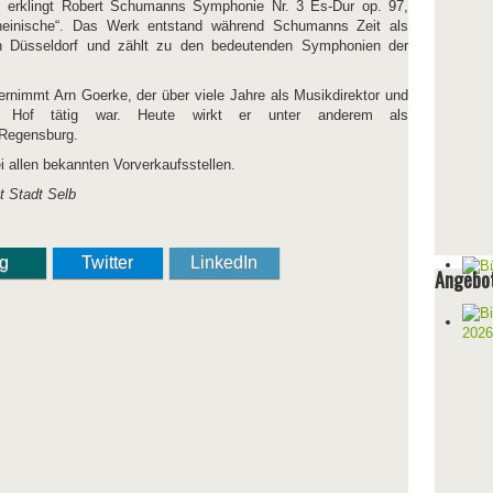
s erklingt Robert Schumanns Symphonie Nr. 3 Es-Dur op. 97,
heinische“. Das Werk entstand während Schumanns Zeit als
 in Düsseldorf und zählt zu den bedeutenden Symphonien der
ernimmt Arn Goerke, der über viele Jahre als Musikdirektor und
r Hof tätig war. Heute wirkt er unter anderem als
 Regensburg.
bei allen bekannten Vorverkaufsstellen.
t Stadt Selb
ng
Twitter
LinkedIn
Angebot