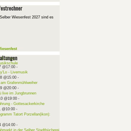
estrechner
Selber Wiesenfest 2027 sind es
iesenfest
altungen
7 @17:00
-
ay'Lo - Livemusik
08 @15:00
-
 am Grafenmühlweiher
09 @20:00
-
ü live im Jungbrunnen
10 @19:00
-
ührung - Gottesackerkirche
1 @10:00
-
ogramm Tatort Porzellan(ikon):
4 @14:00
-
ohmarkt in der Selber Stadtbücherei