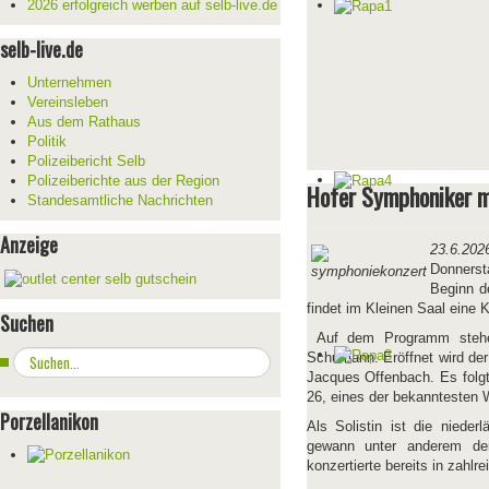
2026 erfolgreich werben auf selb-live.de
selb-live.de
Unternehmen
Vereinsleben
Aus dem Rathaus
Politik
Polizeibericht Selb
Polizeiberichte aus der Region
Hofer Symphoniker m
Standesamtliche Nachrichten
Anzeige
23.6.202
Donnerst
Beginn d
findet im Kleinen Saal eine 
Suchen
Auf dem Programm stehe
Suchen
Schumann. Eröffnet wird der
...
Jacques Offenbach. Es folgt
26, eines der bekanntesten W
Porzellanikon
Als Solistin ist die nieder
gewann unter anderem den
konzertierte bereits in zahl