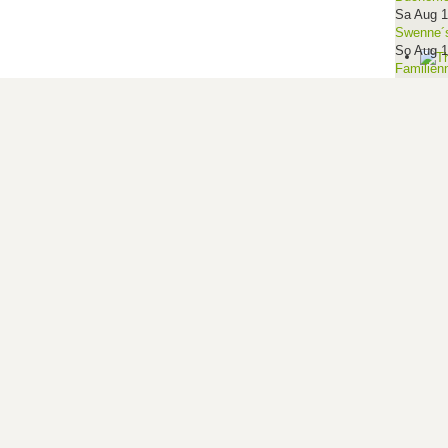
Sa Aug 
Swenne´s
So Aug 
Familien