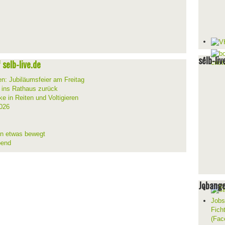
selb-liv
selb-live.de
en: Jubiläumsfeier am Freitag
t ins Rathaus zurück
ke in Reiten und Voltigieren
026
ion etwas bewegt
bend
Jobang
Jobs
Fich
(Fac