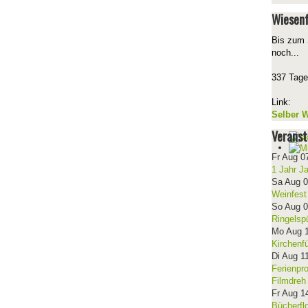
Wiesenf
Bis zum 
noch...
337 Tage
Link:
Selber W
Veranst
Fr Aug 0
1 Jahr J
Sa Aug 
Weinfest
So Aug 
Ringelsp
Mo Aug 
Kirchenf
Di Aug 1
Ferienpr
Filmdreh
Fr Aug 1
Bücherfl