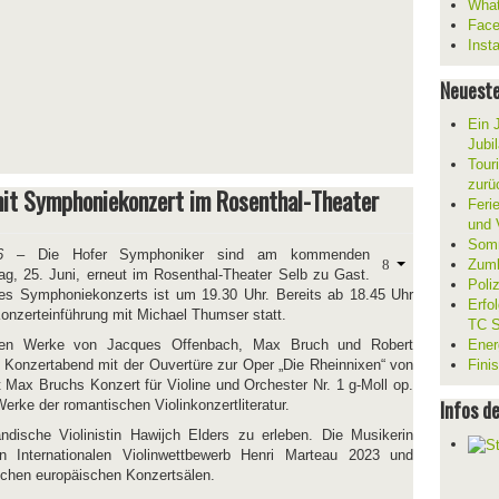
What
Fac
Inst
Neueste
Ein 
Jubi
Tour
zurü
it Symphoniekonzert im Rosenthal-Theater
Ferie
und V
Somm
6
– Die Hofer Symphoniker sind am kommenden
Zumb
ag, 25. Juni, erneut im Rosenthal-Theater Selb zu Gast.
Poli
es Symphoniekonzerts ist um 19.30 Uhr. Bereits ab 18.45 Uhr
Erfo
Konzerteinführung mit Michael Thumser statt.
TC S
n Werke von Jacques Offenbach, Max Bruch und Robert
Ener
 Konzertabend mit der Ouvertüre zur Oper „Die Rheinnixen“ von
Fini
 Max Bruchs Konzert für Violine und Orchester Nr. 1 g-Moll op.
Infos d
erke der romantischen Violinkonzertliteratur.
ländische Violinistin Hawijch Elders zu erleben. Die Musikerin
 Internationalen Violinwettbewerb Henri Marteau 2023 und
reichen europäischen Konzertsälen.