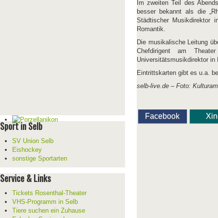
Im zweiten Teil des Abend
besser bekannt als die „R
Städtischer Musikdirektor
Romantik.
Die musikalische Leitung üb
Chefdirigent am Theate
Universitätsmusikdirektor in
Eintrittskarten gibt es u.a. 
selb-live.de –
Foto: Kulturam
Facebook
Xi
Sport in Selb
SV Union Selb
Eishockey
sonstige Sportarten
Service & Links
Tickets Rosenthal-Theater
VHS-Programm in Selb
Tiere suchen ein Zuhause