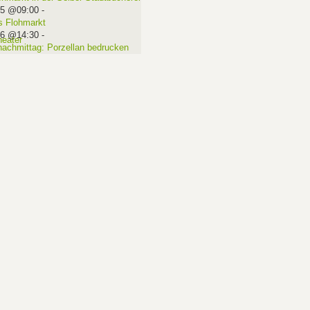
15 @09:00
-
 Flohmarkt
16 @14:30
-
nachmittag: Porzellan bedrucken