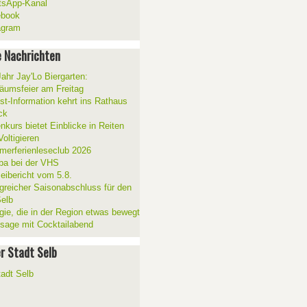
sApp-Kanal
ebook
agram
 Nachrichten
Jahr Jay'Lo Biergarten:
läumsfeier am Freitag
ist-Information kehrt ins Rathaus
ck
nkurs bietet Einblicke in Reiten
oltigieren
erferienleseclub 2026
a bei der VHS
zeibericht vom 5.8.
lgreicher Saisonabschluss für den
elb
gie, die in der Region etwas bewegt
ssage mit Cocktailabend
er Stadt Selb