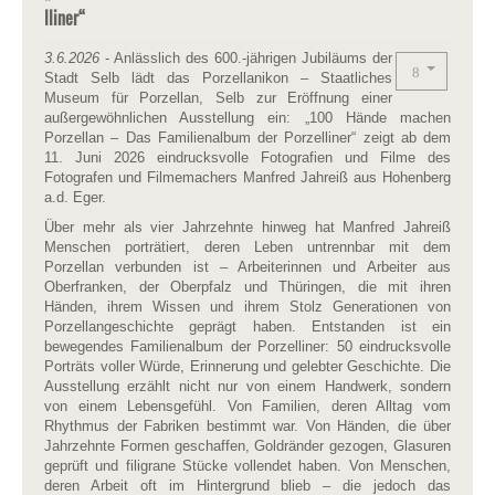
lliner“
3.6.2026
- Anlässlich des 600.-jährigen Jubiläums der
Stadt Selb lädt das Porzellanikon – Staatliches
Museum für Porzellan, Selb zur Eröffnung einer
außergewöhnlichen Ausstellung ein: „100 Hände machen
Porzellan – Das Familienalbum der Porzelliner“ zeigt ab dem
11. Juni 2026 eindrucksvolle Fotografien und Filme des
Fotografen und Filmemachers Manfred Jahreiß aus Hohenberg
a.d. Eger.
Über mehr als vier Jahrzehnte hinweg hat Manfred Jahreiß
Menschen porträtiert, deren Leben untrennbar mit dem
Porzellan verbunden ist – Arbeiterinnen und Arbeiter aus
Oberfranken, der Oberpfalz und Thüringen, die mit ihren
Händen, ihrem Wissen und ihrem Stolz Generationen von
Porzellangeschichte geprägt haben. Entstanden ist ein
bewegendes Familienalbum der Porzelliner: 50 eindrucksvolle
Porträts voller Würde, Erinnerung und gelebter Geschichte. Die
Ausstellung erzählt nicht nur von einem Handwerk, sondern
von einem Lebensgefühl. Von Familien, deren Alltag vom
Rhythmus der Fabriken bestimmt war. Von Händen, die über
Jahrzehnte Formen geschaffen, Goldränder gezogen, Glasuren
geprüft und filigrane Stücke vollendet haben. Von Menschen,
deren Arbeit oft im Hintergrund blieb – die jedoch das