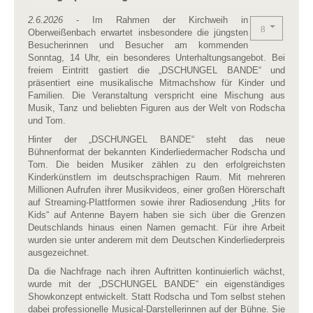
2.6.2026
- Im Rahmen der Kirchweih in
Oberweißenbach erwartet insbesondere die jüngsten
Besucherinnen und Besucher am kommenden
Sonntag, 14 Uhr, ein besonderes Unterhaltungsangebot. Bei
freiem Eintritt gastiert die „DSCHUNGEL BANDE“ und
präsentiert eine musikalische Mitmachshow für Kinder und
Familien. Die Veranstaltung verspricht eine Mischung aus
Musik, Tanz und beliebten Figuren aus der Welt von Rodscha
und Tom.
Hinter der „DSCHUNGEL BANDE“ steht das neue
Bühnenformat der bekannten Kinderliedermacher Rodscha und
Tom. Die beiden Musiker zählen zu den erfolgreichsten
Kinderkünstlern im deutschsprachigen Raum. Mit mehreren
Millionen Aufrufen ihrer Musikvideos, einer großen Hörerschaft
auf Streaming-Plattformen sowie ihrer Radiosendung „Hits for
Kids“ auf Antenne Bayern haben sie sich über die Grenzen
Deutschlands hinaus einen Namen gemacht. Für ihre Arbeit
wurden sie unter anderem mit dem Deutschen Kinderliederpreis
ausgezeichnet.
Da die Nachfrage nach ihren Auftritten kontinuierlich wächst,
wurde mit der „DSCHUNGEL BANDE“ ein eigenständiges
Showkonzept entwickelt. Statt Rodscha und Tom selbst stehen
dabei professionelle Musical-Darstellerinnen auf der Bühne. Sie