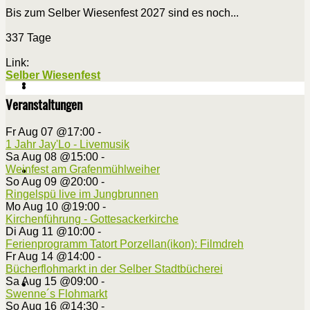
Bis zum Selber Wiesenfest 2027 sind es noch...
337 Tage
Link:
Selber Wiesenfest
Veranstaltungen
Fr Aug 07 @17:00
-
1 Jahr Jay'Lo - Livemusik
Sa Aug 08 @15:00
-
Weinfest am Grafenmühlweiher
So Aug 09 @20:00
-
Ringelspü live im Jungbrunnen
Mo Aug 10 @19:00
-
Kirchenführung - Gottesackerkirche
Di Aug 11 @10:00
-
Ferienprogramm Tatort Porzellan(ikon): Filmdreh
Fr Aug 14 @14:00
-
Bücherflohmarkt in der Selber Stadtbücherei
Sa Aug 15 @09:00
-
Swenne´s Flohmarkt
So Aug 16 @14:30
-