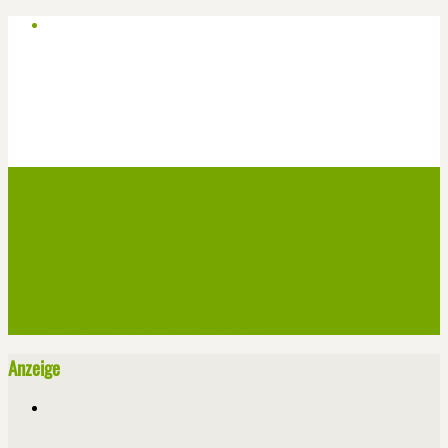
Start
Veranstaltungen
Theater-Tickets
Angebote
Werben
Pressemitteilung
Kontakt / Impressum / Datenschutz
Anzeige