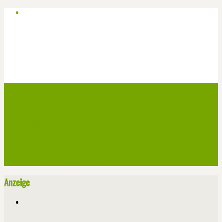
Start
Veranstaltungen
Theater-Tickets
Angebote
Werben
Pressemitteilung
Kontakt / Impressum / Datenschutz
Anzeige