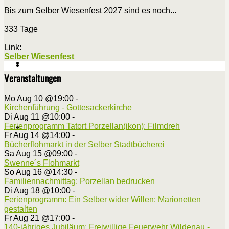
Bis zum Selber Wiesenfest 2027 sind es noch...
333 Tage
Link:
Selber Wiesenfest
Veranstaltungen
Mo Aug 10 @19:00
-
Kirchenführung - Gottesackerkirche
Di Aug 11 @10:00
-
Ferienprogramm Tatort Porzellan(ikon): Filmdreh
Fr Aug 14 @14:00
-
Bücherflohmarkt in der Selber Stadtbücherei
Sa Aug 15 @09:00
-
Swenne´s Flohmarkt
So Aug 16 @14:30
-
Familiennachmittag: Porzellan bedrucken
Di Aug 18 @10:00
-
Ferienprogramm: Ein Selber wider Willen: Marionetten
gestalten
Fr Aug 21 @17:00
-
140-jähriges Jubiläum: Freiwillige Feuerwehr Wildenau -